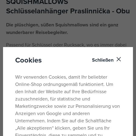
SQUISHMALLOWS
Schlüsselanhänger Praslinnička - Obu
Die plüschigen, süßen Squishmallows sind ein ganz
wunderbarer Reisebegleiter.
Passend für Schlüssel oder Rucksack, wo es immer dabei
ist. Das Tier fühlt sich angenehm an und sorgt mit seinen
Cookies
Farben immer für gute Laune.
Schließen
Die Squishmallows-Kollektion bietet tolle Plüschtiere in
Wir verwenden Cookies, damit Ihr beliebter
Form kleiner Anhänger, die zum Begleiter im Zimmer und
Online-Shop ordnungsgemäß funktioniert. Um
zum Freund für unterwegs werden.
den Inhalt der Website auf Ihre Bedürfnisse
Plüschhöhe: 9 cm
zuzuschneiden, für statistische und
Marketingzwecke sowie zur Personalisierung von
Alter: 3+
Anzeigen von Google und anderen
Unternehmen. Indem Sie auf die Schaltfläche
Hersteller: JAZWARES, LLC., 1067 Shotgun Road, Sunrise,
„Alle akzeptieren“ klicken, geben Sie uns Ihr
Florida 33326, USA, information@jazwares.com
Einverständnis, diese zu sammeln und zu