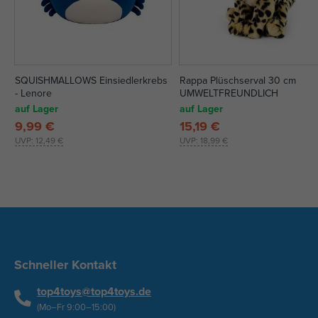
SQUISHMALLOWS Einsiedlerkrebs
Rappa Plüschserval 30 cm
- Lenore
UMWELTFREUNDLICH
auf Lager
auf Lager
9,99 €
15,19 €
UVP:
12,49 €
UVP:
18,99 €
Schneller Kontakt
top4toys@top4toys.de
(Mo–Fr 9:00–15:00)