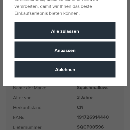
EU: JAZWARES, LLC., Mina-Rees-Straße 8, 64295
verarbeiten, damit wir Ihnen das beste
Darmstadt, Deutschland, information@jazwares.com
Einkaufserlebnis bieten können.
Parameter
Alle zulassen
Anpassen
Für Mädchen und
Geschlecht
Jungen
Rot, Gelb
Farbe
Ablehnen
Plüsch
Material
Squishmallows
Name der Marke
3 Jahre
Alter von
CN
Herkunftsland
191726914440
EANs
SQCP00596
Liefernummer