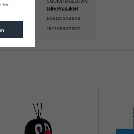
SQUISHMALLOWS
Lieferant
eiten,
(alle Produkte)
60SQCR08809
mmer
191726922322
en