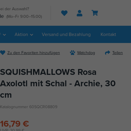
ei der Auswahl?
Suche
de
(Mo–Fr 9:00–15:00)
®
Aktion
Versand und Bezahlung
Kontakt
Zu den Favoriten hinzufügen
Watchdog
Teilen
SQUISHMALLOWS Rosa
Axolotl mit Schal - Archie, 30
cm
Katalognummer 60SQCR08809
16,79 €
UVP:
20,99 €