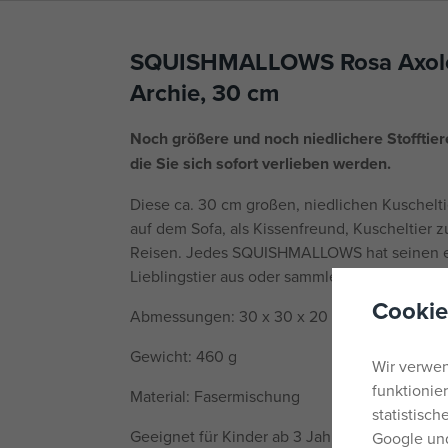
SQUISHMALLOWS Rosa Axolotl
Archie, 30 cm
Noch größere und noch niedlichere Stofftie
die Sie sich sofort verlieben werden.
Diese ca. 30 cm großen, niedlichen Kuschelti
auf dem Sofa, als Kissenfreund, Kuscheltier 
Reisen. Jedes SQUISHMALLOWS hat seinen e
Lieblingstier aus oder sammle sie alle!
Cookie
Abmessungen: 30 x 30 x 20 cm
Gewicht: 460 g
Wir verwen
funktionie
Material: Fasermischung
statistisc
Geeignet für Kinder ab 3 Jahren.
Google und