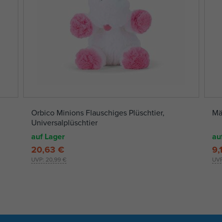
Orbico Minions Flauschiges Plüschtier,
Mä
Universalplüschtier
auf Lager
au
20,63 €
9,
UVP:
20,99 €
UV