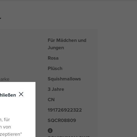
r
Für Mädchen und
Jungen
Rosa
Plüsch
Squishmallows
arke
3 Jahre
hließen
CN
nd
191726922322
, für
SQCR08809
er
n von
zeptieren“