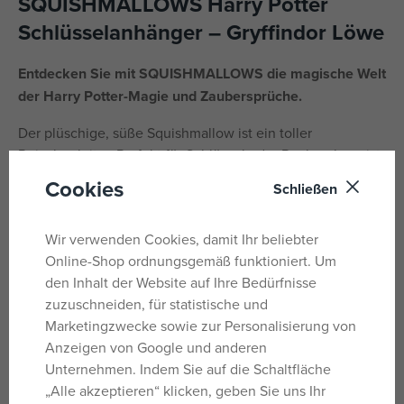
SQUISHMALLOWS Harry Potter
Schlüsselanhänger – Gryffindor Löwe
Entdecken Sie mit SQUISHMALLOWS die magische Welt
der Harry Potter-Magie und Zaubersprüche.
Der plüschige, süße Squishmallow ist ein toller
Reisebegleiter. Perfekt für Schlüssel oder Rucksack, so ist
er immer dabei. Das Tier fühlt sich angenehm an und sorgt
Cookies
Schließen
mit seinen Farben immer für gute Laune.
Die Squishmallows-Kollektion bietet tolle Plüschtiere in
Wir verwenden Cookies, damit Ihr beliebter
Form kleiner Anhänger, die zum Begleiter im Zimmer und
Online-Shop ordnungsgemäß funktioniert. Um
zum Freund für unterwegs werden.
den Inhalt der Website auf Ihre Bedürfnisse
zuzuschneiden, für statistische und
Plüschhöhe: 9 cm
Marketingzwecke sowie zur Personalisierung von
Anzeigen von Google und anderen
Alter: 3+
Unternehmen. Indem Sie auf die Schaltfläche
Hersteller: JAZWARES, LLC., 1067 Shotgun Road, Sunrise,
„Alle akzeptieren“ klicken, geben Sie uns Ihr