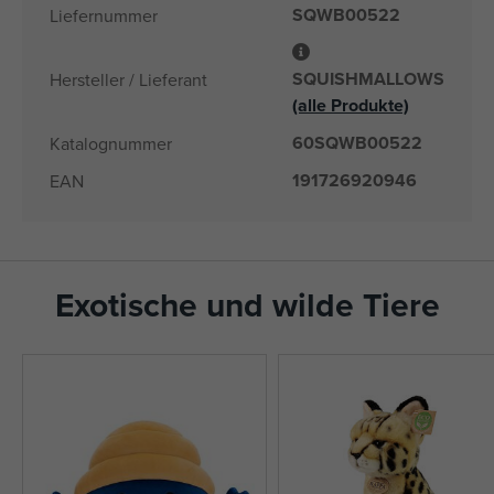
SQWB00522
Liefernummer
SQUISHMALLOWS
Hersteller / Lieferant
(alle Produkte)
60SQWB00522
Katalognummer
191726920946
EAN
Exotische und wilde Tiere