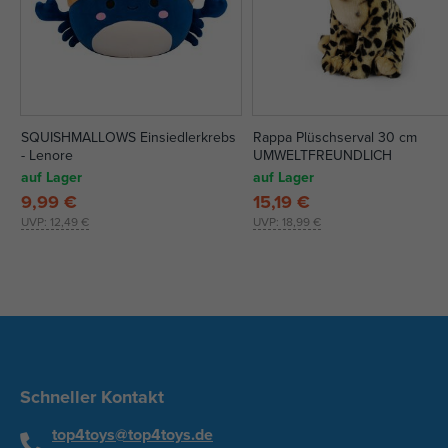
SQUISHMALLOWS Einsiedlerkrebs
Rappa Plüschserval 30 cm
- Lenore
UMWELTFREUNDLICH
auf Lager
auf Lager
9,99 €
15,19 €
UVP:
12,49 €
UVP:
18,99 €
Schneller Kontakt
top4toys@top4toys.de