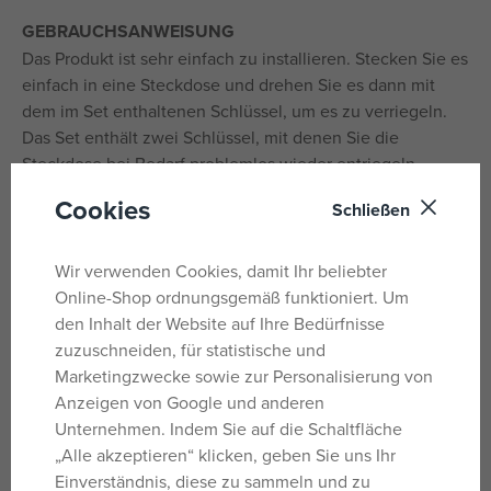
GEBRAUCHSANWEISUNG
Das Produkt ist sehr einfach zu installieren. Stecken Sie es
einfach in eine Steckdose und drehen Sie es dann mit
dem im Set enthaltenen Schlüssel, um es zu verriegeln.
Das Set enthält zwei Schlüssel, mit denen Sie die
Steckdose bei Bedarf problemlos wieder entriegeln
können.
Cookies
Schließen
SICHERHEITSHINWEIS:
Sichern Sie Steckdosen, damit Ihr
Kind lernt, dass es im Haushalt gefährliche Gegenstände
Wir verwenden Cookies, damit Ihr beliebter
gibt, mit denen man vorsichtig umgehen sollte. Schon ein
Online-Shop ordnungsgemäß funktioniert. Um
kurzer Kontakt mit elektrischer Spannung kann
den Inhalt der Website auf Ihre Bedürfnisse
schwerwiegende Folgen wie Verbrennungen oder
zuzuschneiden, für statistische und
Stromschläge haben.
Marketingzwecke sowie zur Personalisierung von
Anzeigen von Google und anderen
WICHTIG:
Dieses Produkt ist kein Spielzeug und kann
Unternehmen. Indem Sie auf die Schaltfläche
Kleinteile enthalten. Außerhalb der Reichweite von
„Alle akzeptieren“ klicken, geben Sie uns Ihr
Kindern unter 3 Jahren aufbewahren. Die Sicherheit Ihres
Einverständnis, diese zu sammeln und zu
Kindes hat oberste Priorität. Schützen Sie Kinder daher