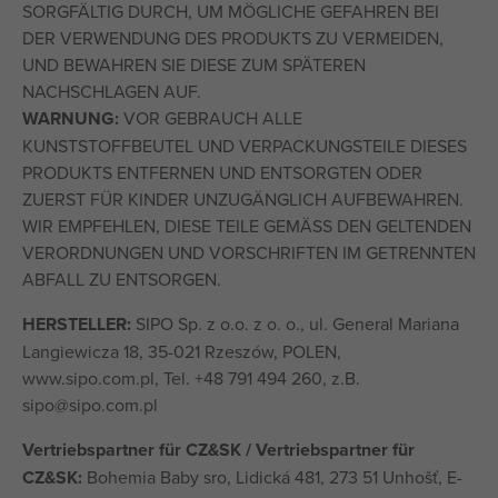
SORGFÄLTIG DURCH, UM MÖGLICHE GEFAHREN BEI
DER VERWENDUNG DES PRODUKTS ZU VERMEIDEN,
UND BEWAHREN SIE DIESE ZUM SPÄTEREN
NACHSCHLAGEN AUF.
WARNUNG:
VOR GEBRAUCH ALLE
KUNSTSTOFFBEUTEL UND VERPACKUNGSTEILE DIESES
PRODUKTS ENTFERNEN UND ENTSORGTEN ODER
ZUERST FÜR KINDER UNZUGÄNGLICH AUFBEWAHREN.
WIR EMPFEHLEN, DIESE TEILE GEMÄSS DEN GELTENDEN
VERORDNUNGEN UND VORSCHRIFTEN IM GETRENNTEN
ABFALL ZU ENTSORGEN.
HERSTELLER:
SIPO Sp. z o.o. z o. o., ul. General Mariana
Langiewicza 18, 35-021 Rzeszów, POLEN,
www.sipo.com.pl, Tel. +48 791 494 260, z.B.
sipo@sipo.com.pl
Vertriebspartner für CZ&SK / Vertriebspartner für
CZ&SK:
Bohemia Baby sro, Lidická 481, 273 51 Unhošť, E-