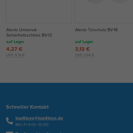
Alecto Universal-
Alecto Türschutz BV-18
Sicherheitsschloss BV-12
auf Lager
auf Lager
4,27 €
3,13 €
UVP:
4,74 €
UVP:
3,64 €
Schneller Kontakt
top4toys@top4toys.de
(Mo–Fr 9:00–15:00)