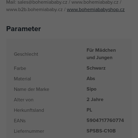
Mail: sales@bohemiababy.cz / www.bohemiababy.cz /
www.b2b.bohemiababy.cz /
www.bohemiababyshop.cz
Parameter
Für Mädchen
Geschlecht
und Jungen
Schwarz
Farbe
Abs
Material
Sipo
Name der Marke
2 Jahre
Alter von
PL
Herkunftsland
5904717760774
EANs
SPSBS-C10B
Liefernummer