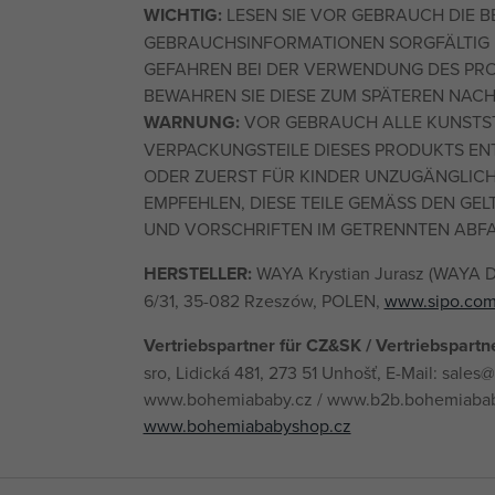
WICHTIG:
LESEN SIE VOR GEBRAUCH DIE B
GEBRAUCHSINFORMATIONEN SORGFÄLTIG 
GEFAHREN BEI DER VERWENDUNG DES PRO
BEWAHREN SIE DIESE ZUM SPÄTEREN NAC
WARNUNG:
VOR GEBRAUCH ALLE KUNSTS
VERPACKUNGSTEILE DIESES PRODUKTS E
ODER ZUERST FÜR KINDER UNZUGÄNGLIC
EMPFEHLEN, DIESE TEILE GEMÄSS DEN G
UND VORSCHRIFTEN IM GETRENNTEN ABFA
HERSTELLER:
WAYA Krystian Jurasz (WAYA Dis
6/31, 35-082 Rzeszów, POLEN,
www.sipo.com
Vertriebspartner für CZ&SK / Vertriebspartn
sro, Lidická 481, 273 51 Unhošť, E-Mail: sale
www.bohemiababy.cz / www.b2b.bohemiabab
www.bohemiababyshop.cz