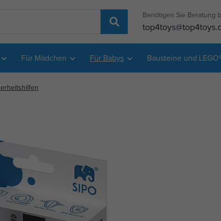
Benötigen Sie Beratung b
top4toys@top4toys.
Für Mädchen
Für Babys
Bausteine und LEGO
erheitshilfen