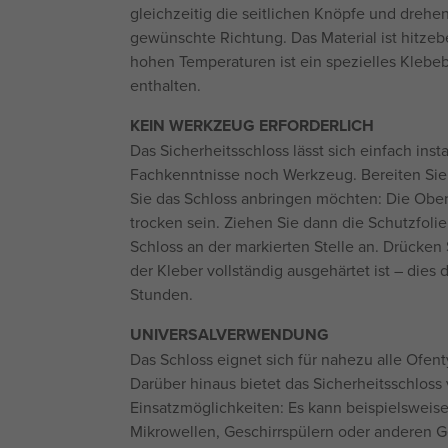
gleichzeitig die seitlichen Knöpfe und drehen
gewünschte Richtung. Das Material ist hitzeb
hohen Temperaturen ist ein spezielles Klebe
enthalten.
KEIN WERKZEUG ERFORDERLICH
Das Sicherheitsschloss lässt sich einfach inst
Fachkenntnisse noch Werkzeug. Bereiten Sie e
Sie das Schloss anbringen möchten: Die Obe
trocken sein. Ziehen Sie dann die Schutzfolie
Schloss an der markierten Stelle an. Drücken S
der Kleber vollständig ausgehärtet ist – dies 
Stunden.
UNIVERSALVERWENDUNG
Das Schloss eignet sich für nahezu alle Ofen
Darüber hinaus bietet das Sicherheitsschloss v
Einsatzmöglichkeiten: Es kann beispielsweise
Mikrowellen, Geschirrspülern oder anderen 