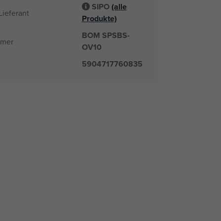
SIPO
(alle
Lieferant
Produkte)
BOM SPSBS-
mmer
OV10
5904717760835