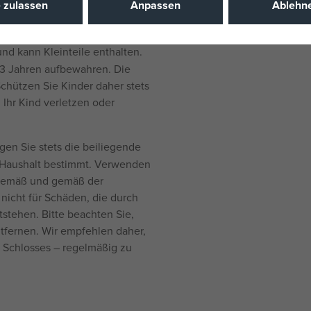
e zulassen
Anpassen
Ablehn
nd kann Kleinteile enthalten.
 3 Jahren aufbewahren. Die
 Schützen Sie Kinder daher stets
 Ihr Kind verletzen oder
gen Sie stets die beiliegende
m Haushalt bestimmt. Verwenden
sgemäß und gemäß der
 nicht für Schäden, die durch
tehen. Bitte beachten Sie,
tfernen. Wir empfehlen daher,
s Schlosses – regelmäßig zu