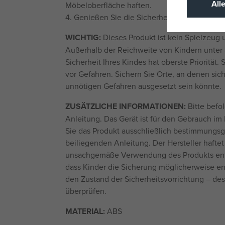
All
Möbeloberfläche haften.
4. Genießen Sie die Sicherheit Ihres Kindes!
WICHTIG:
Dieses Produkt ist kein Spielzeug u
Außerhalb der Reichweite von Kindern unter
Sicherheit Ihres Kindes hat oberste Priorität.
vor Gefahren. Sichern Sie Orte, an denen sich
unnötigen Gefahren ausgesetzt sein könnte.
ZUSÄTZLICHE INFORMATIONEN:
Bitte befol
Anleitung. Das Gerät ist für den Gebrauch i
Sie das Produkt ausschließlich bestimmung
beiliegenden Anleitung. Der Hersteller haftet
unsachgemäße Verwendung des Produkts ents
dass Kinder die Sicherung möglicherweise en
den Zustand der Sicherheitsvorrichtung – de
überprüfen.
MATERIAL:
ABS