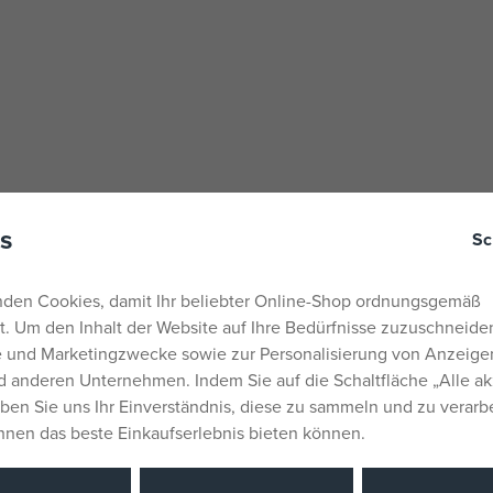
n von Backofentüren,
s
Sc
Geschirrspüler,
det werden.
den Cookies, damit Ihr beliebter Online-Shop ordnungsgemäß
rt. Um den Inhalt der Website auf Ihre Bedürfnisse zuzuschneiden
e das Schloss anbringen
he und Marketingzwecke sowie zur Personalisierung von Anzeige
läche vor der Montage sauber
 anderen Unternehmen. Indem Sie auf die Schaltfläche „Alle ak
eben Sie uns Ihr Einverständnis, diese zu sammeln und zu verarb
ie das Gerät an die vorab
Ihnen das beste Einkaufserlebnis bieten können.
das Klebeband gut haftet.
wa 24 Stunden lang gut auf der