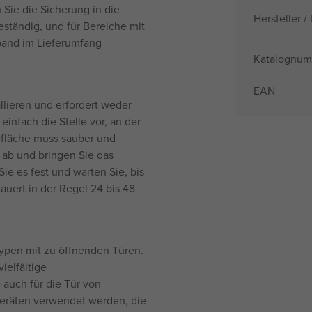
 Sie die Sicherung in die
Hersteller / 
eständig, und für Bereiche mit
band im Lieferumfang
Katalognu
EAN
allieren und erfordert weder
infach die Stelle vor, an der
rfläche muss sauber und
 ab und bringen Sie das
ie es fest und warten Sie, bis
dauert in der Regel 24 bis 48
typen mit zu öffnenden Türen.
ielfältige
 auch für die Tür von
Geräten verwendet werden, die