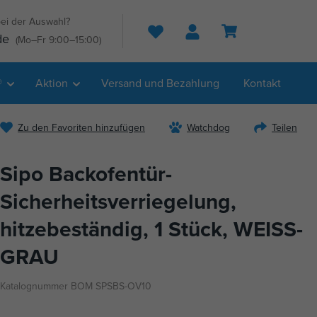
ei der Auswahl?
Suche
de
(Mo–Fr 9:00–15:00)
®
Aktion
Versand und Bezahlung
Kontakt
Zu den Favoriten hinzufügen
Watchdog
Teilen
Sipo Backofentür-
Sicherheitsverriegelung,
hitzebeständig, 1 Stück, WEISS-
GRAU
Katalognummer BOM SPSBS-OV10