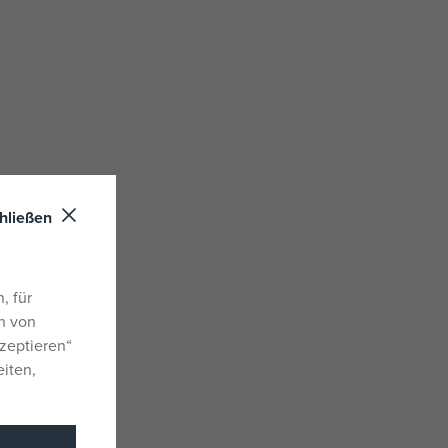
hließen
, für
n von
zeptieren“
eiten,