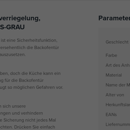
verriegelung,
Paramete
ISS-GRAU
ist eine Sicherheitsfunktion,
Geschlecht
versehentlich die Backofentür
 auszusetzen.
Farbe
Art des An
eben, doch die Küche kann ein
Material
ng für die Backofentür
Name der M
eugt so möglichen Gefahren vor.
Alter von
Herkunftsla
 sich unsere
ingen und verhindern
EANs
ie Sicherung nicht jedes Mal
Liefernumm
chten. Drücken Sie einfach