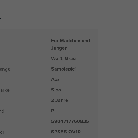
r
Für Mädchen und
Jungen
Weiß, Grau
Samolepící
hangs
Abs
Sipo
arke
2 Jahre
PL
nd
5904717760835
SPSBS-OV10
er