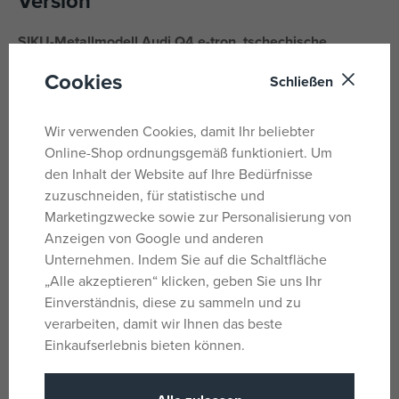
Version
SIKU-Metallmodell Audi Q4 e-tron, tschechische
Version, Krankenwagen.
Cookies
Schließen
Dieses SIKU-Modell besticht durch realistische Details und
besteht aus Metalldruckguss und Kunststoffteilen. Das
Wir verwenden Cookies, damit Ihr beliebter
Modell ist mit Gummireifen ausgestattet. Verpackt in einer
Online-Shop ordnungsgemäß funktioniert. Um
Blisterverpackung.
den Inhalt der Website auf Ihre Bedürfnisse
zuzuschneiden, für statistische und
Modellmaße: 3 x 3 x 8 cm.
Marketingzwecke sowie zur Personalisierung von
Verpackungsmaße: 7,8 x 9,5 x 4 cm.
Anzeigen von Google und anderen
Unternehmen. Indem Sie auf die Schaltfläche
Alter: 3+
„Alle akzeptieren“ klicken, geben Sie uns Ihr
Einverständnis, diese zu sammeln und zu
Parameter
verarbeiten, damit wir Ihnen das beste
Einkaufserlebnis bieten können.
Für Jungs
Geschlecht