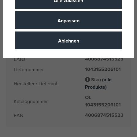
Alle zulassen
Gelb
Farbe
Metall, Plastik
Material
Anpassen
Siku
Name der Marke
3 Jahre
Alter von
Ablehnen
CN
Herkunftsland
4006874515523
EANs
1043155206101
Liefernummer
Siku
(alle
Hersteller / Lieferant
Produkte)
OL
Katalognummer
1043155206101
4006874515523
EAN