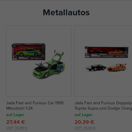
Metallautos
Jada Fast and Furious Car 1995
Jada Fast and Furious Doppel
Mitsubishi 1:24
Toyota Supra und Dodge Charg
1:32
auf Lager
auf Lager
27,44 €
20,39 €
UVP:
36,99 €
UVP:
25,49 €