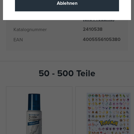
10538
Liefernummer
Ablehnen
Ravensburger
Hersteller / Lieferant
(alle Produkte)
2410538
Katalognummer
4005556105380
EAN
50 - 500 Teile