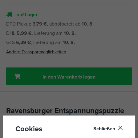
auf Lager
DPD Pickup
3,79 €
, abholbereit ab
10. 8.
DHL
5,99 €
, Lieferung am
10. 8.
GLS
6,39 €
, Lieferung am
10. 8.
Andere Transportmöglichkeiten
In den Warenkorb legen
Ravensburger Entspannungspuzzle
100 Teile
Cookies
Schließen
Erleben Sie unvergleichlichen Spielspaß beim