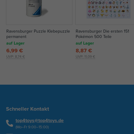
Ravensburger Puzzle Klebepuzzle
Ravensburger Die ersten 151
permanent
Pokémon 500 Teile
auf Lager
auf Lager
6,99 €
8,87 €
UVP:
8,74 €
UVP:
11,09 €
Schneller Kontakt
top4toys@top4toys.de
(Mo–Fr 9:00–15:00)