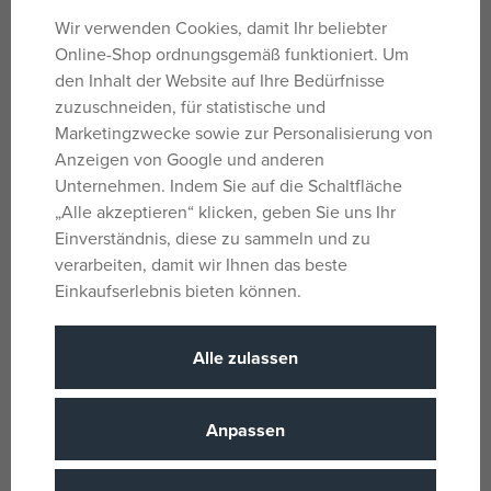
Zusammensetzen eines hochwertigen Welpen-Puzzles
Wir verwenden Cookies, damit Ihr beliebter
von Ravensburger. Die einzigartigen Puzzleteile passen
Online-Shop ordnungsgemäß funktioniert. Um
perfekt zusammen.
den Inhalt der Website auf Ihre Bedürfnisse
zuzuschneiden, für statistische und
Parameter
Marketingzwecke sowie zur Personalisierung von
Anzeigen von Google und anderen
Unternehmen. Indem Sie auf die Schaltfläche
Für Mädchen und
„Alle akzeptieren“ klicken, geben Sie uns Ihr
Geschlecht
Jungen
Einverständnis, diese zu sammeln und zu
verarbeiten, damit wir Ihnen das beste
Mehrfarbig
Farbe
Einkaufserlebnis bieten können.
Steifes Papier
Material
100
Stückzahl, Anzahl der Stücke
Alle zulassen
6 Jahre
Alter von
DE
Herkunftsland
Anpassen
4005556105380
EANs