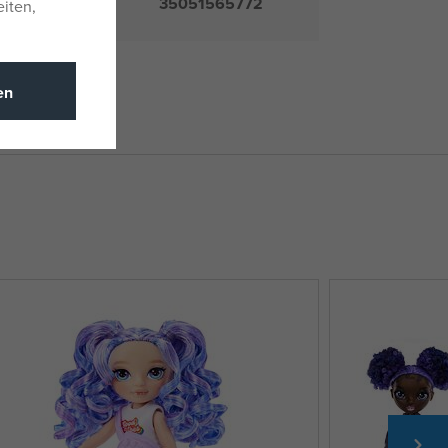
35051565772
eiten,
en