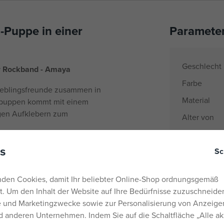
-Puppe in einer
Paramete
Geschlecht
er Rockband - Amaya
Farbe
Lieblingsfreunde zusammen in
Material
epuppen kommt mit einem
igen Aufklebern zum
Alter von
EANs
spielt, und Sunny bringt als
s
Sc
Energie zum Vorschein. Skyler
Liefernumm
in leuchtendem Blau gekleidet,
den Cookies, damit Ihr beliebter Online-Shop ordnungsgemäß
erkennbaren Regenbogen-Stil
Hersteller / 
rt. Um den Inhalt der Website auf Ihre Bedürfnisse zuzuschneiden
he und Marketingzwecke sowie zur Personalisierung von Anzeige
Katalognu
ie Puppen problemlos für
 anderen Unternehmen. Indem Sie auf die Schaltfläche „Alle ak