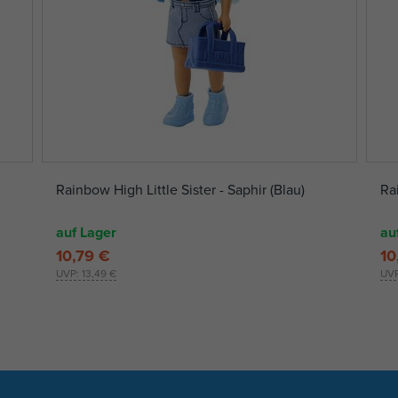
Rainbow High Little Sister - Saphir (Blau)
Rai
auf Lager
au
10,79 €
10
UVP:
13,49 €
UV