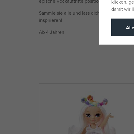
epische Rockauftritte positionieren.
klicken, g
damit wir 
Sammle sie alle und lass dich von der Musik
inspirieren!
All
Ab 4 Jahren