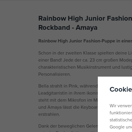
Rainbow High Junior Fashion
Rockband - Amaya
Rainbow High Junior Fashion-Puppe in ein
Schon in der zweiten Klasse spielten deine 
einer Band! Jede der ca. 23 cm großen Mod
charakteristischen Musikinstrument und lust
Personalisieren.
Bella strahlt in Pink, während sie Bassgitarre 
Cookie
Leadgitarristin in ihrem ikonischen Gelb die 
steht mit dem Mikrofon im Mittelpunkt, ganz 
Wir verwen
und Amaya lässt die Keyboards in ihrem unv
funktionie
erstrahlen.
statistisc
Dank der beweglichen Gelenke lassen sich d
Google und