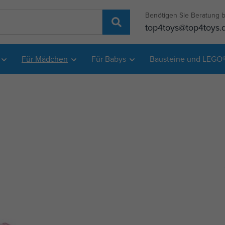
Benötigen Sie Beratung b
top4toys@top4toys.
Für Mädchen
Für Babys
Bausteine und LEGO