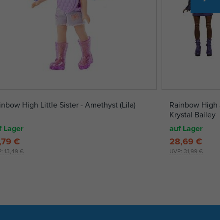
nbow High Little Sister - Amethyst (Lila)
Rainbow High J
Krystal Bailey
f Lager
auf Lager
,79 €
28,69 €
P:
13,49 €
UVP:
31,99 €