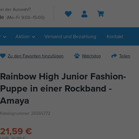
ei der Auswahl?
Suche
de
(Mo–Fr 9:00–15:00)
®
Aktion
Versand und Bezahlung
Kontakt
Zu den Favoriten hinzufügen
Watchdog
Teilen
Rainbow High Junior Fashion-
Puppe in einer Rockband -
Amaya
Katalognummer 26565772
21,59 €
UVP:
26,99 €