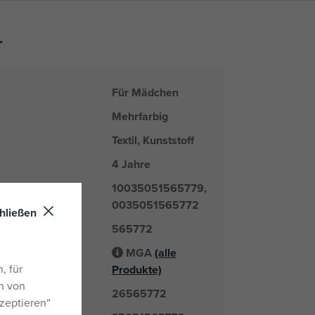
r
Für Mädchen
Mehrfarbig
Textil, Kunststoff
4 Jahre
10035051565779,
0035051565772
hließen
565772
er
MGA
(alle
Lieferant
, für
Produkte)
n von
26565772
mmer
zeptieren“