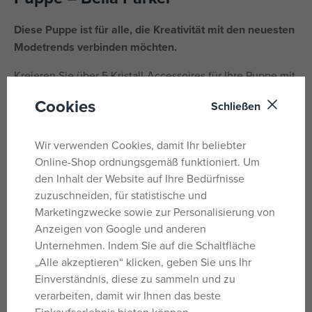
Diese Puppe ist für alle, die Kreativität mit den neuesten
Modetrends verbinden möchten.
Kreieren Sie über 5 Kristall-Accessoires für Ihre Puppe mit
dem mitgelieferten Harz und den Formen. Sie können
Cookies
Schließen
sogar einen Ring für sich selbst herstellen. Sammeln Sie 4
Favoriten und 1 brandneue Puppe der Serie.
Wir verwenden Cookies, damit Ihr beliebter
Packungsinhalt:
Online-Shop ordnungsgemäß funktioniert. Um
den Inhalt der Website auf Ihre Bedürfnisse
1 Creative Crystals Bella Parker Puppe mit beweglichen
zuzuschneiden, für statistische und
Gelenken und kämmbarem Haar
Marketingzwecke sowie zur Personalisierung von
Modisches Outfit und Accessoires
Anzeigen von Google und anderen
Set zur Herstellung von Accessoires in Kristalloptik
Unternehmen. Indem Sie auf die Schaltfläche
„Alle akzeptieren“ klicken, geben Sie uns Ihr
Parameter
Einverständnis, diese zu sammeln und zu
verarbeiten, damit wir Ihnen das beste