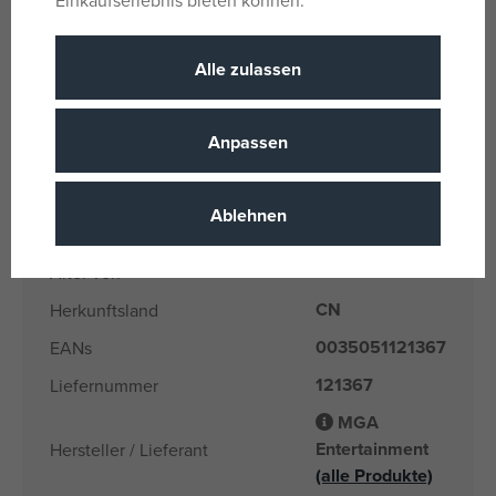
Einkaufserlebnis bieten können.
Für Mädchen
Geschlecht
Rosa
Farbe
Alle zulassen
NEIN
Batterie
Batterie im Lieferumfang
Anpassen
NEIN
enthalten
Textil, Kunststoff
Material
Ablehnen
Rainbow High
Produktlinie
8 Jahre
Alter von
CN
Herkunftsland
0035051121367
EANs
121367
Liefernummer
MGA
Entertainment
Hersteller / Lieferant
(alle Produkte)