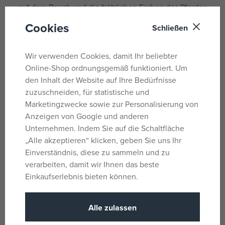
auf dem Bauch und die fröhlichen Farben des Pferdes
stimulieren das Sehvermögen und helfen, die visuelle
Cookies
Schließen
Wahrnehmung Ihres Babys zu entwickeln.
Überraschungen auf Schritt und Tritt:
Auch der kleine
Wir verwenden Cookies, damit Ihr beliebter
Traber verbirgt kleine Geheimnisse! Unter seinem
Online-Shop ordnungsgemäß funktioniert. Um
raschelnden Sattel verbirgt sich eine überraschende
den Inhalt der Website auf Ihre Bedürfnisse
Fliege, die zur Interaktion anregt und die Neugier
zuzuschneiden, für statistische und
weckt.
Marketingzwecke sowie zur Personalisierung von
Immer dabei:
Dank des praktischen C-Clips lässt sich
Anzeigen von Google und anderen
der Trotter ganz einfach am Kinderwagen, Autositz oder
Unternehmen. Indem Sie auf die Schaltfläche
Kinderbett befestigen. So hat Ihr kleiner Entdecker
„Alle akzeptieren“ klicken, geben Sie uns Ihr
seinen Lieblingsfreund immer dabei, egal wo Sie sind!
Einverständnis, diese zu sammeln und zu
Sicherheit und Qualität:
Playgro legt Wert auf höchste
verarbeiten, damit wir Ihnen das beste
Sicherheits- und Qualitätsstandards. Sie können sicher
Einkaufserlebnis bieten können.
sein, dass der Claw Walker für Ihr Baby absolut sicher
ist.
Alle zulassen
Das springende Pferd ist nicht nur ein schönes Spielzeug,
sondern auch ein treuer Freund, der Ihr Baby unterhält