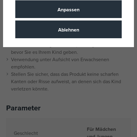
und beruhigt und ihm hilft, die Welt um sich herum zu
Anpassen
entdecken. Schenken Sie Ihrem Kleinen die Freude und
Anregung, die es verdient!
Ablehnen
Sicherheitshinweise
Entfernen Sie die gesamte Verpackung und alle Griffe,
bevor Sie es Ihrem Kind geben.
Verwendung unter Aufsicht von Erwachsenen
empfohlen.
Stellen Sie sicher, dass das Produkt keine scharfen
Kanten oder Risse aufweist, an denen sich das Kind
verletzen könnte.
Parameter
Für Mädchen
Geschlecht
und Jungen