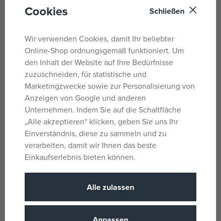
Picasso Konstruktionsset,
Cookies
Schließen
Rennstrecke mit Autos, 30-teilig.
Wir verwenden Cookies, damit Ihr beliebter
Mit diesem Set können Kinder mithilfe von
Online-Shop ordnungsgemäß funktioniert. Um
Magnetbausteinen, Rampen und Pfosten
3D-
den Inhalt der Website auf Ihre Bedürfnisse
Rennstrecken
bauen.
zuzuschneiden, für statistische und
Die Autos können dann verschiedene Ebenen
Marketingzwecke sowie zur Personalisierung von
hinunterfahren. Das Spiel fördert
Anzeigen von Google und anderen
Problemlösungsfähigkeiten, Kreativität und Feinmotorik
Unternehmen. Indem Sie auf die Schaltfläche
durch praktisches Lernen in den MINT-Fächern.
„Alle akzeptieren“ klicken, geben Sie uns Ihr
Einverständnis, diese zu sammeln und zu
verarbeiten, damit wir Ihnen das beste
Parameter
Einkaufserlebnis bieten können.
Für Jungs
Geschlecht
Alle zulassen
Mehrfarbig
Farbe
Plastik
Material
Anpassen