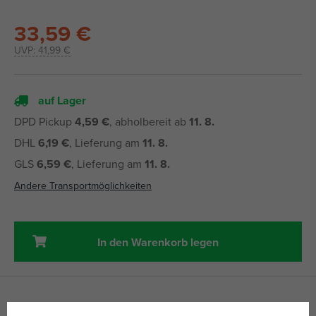
33,59 €
UVP:
41,99 €
auf Lager
DPD Pickup
4,59 €
, abholbereit ab
11. 8.
DHL
6,19 €
, Lieferung am
11. 8.
GLS
6,59 €
, Lieferung am
11. 8.
Andere Transportmöglichkeiten
In den Warenkorb legen