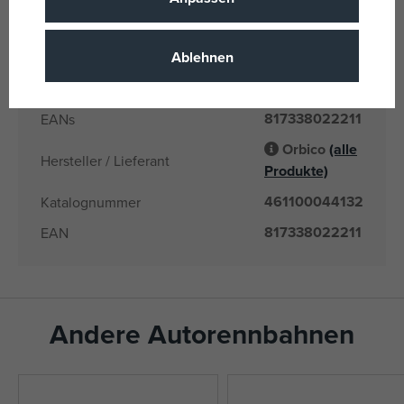
OK BABY
Produktlinie
Ablehnen
3 Jahre
Alter von
CN
Herkunftsland
817338022211
EANs
Orbico
(alle
Hersteller / Lieferant
Produkte)
461100044132
Katalognummer
817338022211
EAN
Andere Autorennbahnen