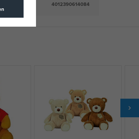
4012390614084
en