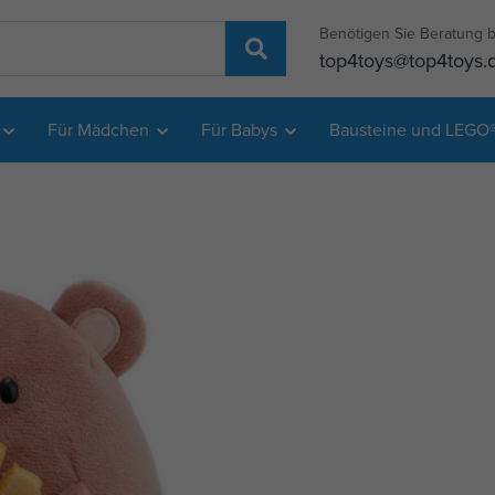
Benötigen Sie Beratung b
top4toys@top4toys.
Für Mädchen
Für Babys
Bausteine und LEGO