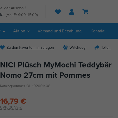
ei der Auswahl?
Suche
de
(Mo–Fr 9:00–15:00)
®
Aktion
Versand und Bezahlung
Kontakt
Zu den Favoriten hinzufügen
Watchdog
Teilen
NICI Plüsch MyMochi Teddybär
Nomo 27cm mit Pommes
Katalognummer OL 102061408
16,79 €
UVP:
20,99 €