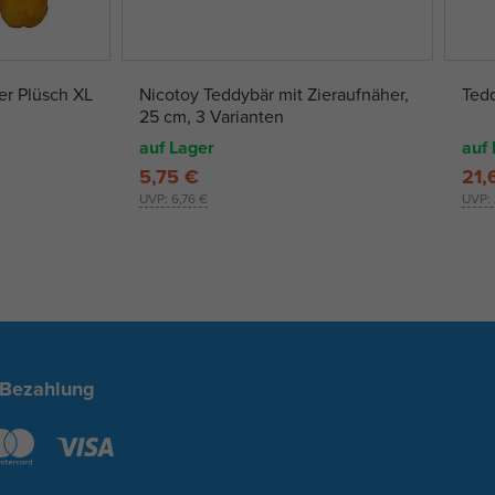
er Plüsch XL
Nicotoy Teddybär mit Zieraufnäher,
Ted
25 cm, 3 Varianten
auf Lager
auf 
5,75 €
21,
UVP:
6,76 €
UVP:
 Bezahlung