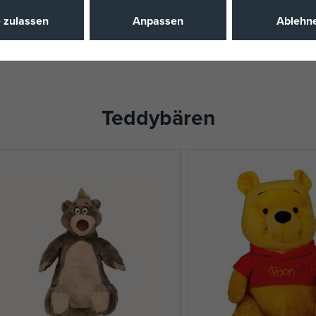
EAN
e zulassen
Anpassen
Ablehn
Teddybären