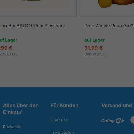
ino-Bär BALOO 17cm Plüschtier
Dino Winnie Puuh Groß
uf Lager
auf Lager
,99 €
31,99 €
VP:
9,99 €
UVP:
39,99 €
Alles über den
Für Kunden
Versand und
Einkauf
Über uns
Rückgabe
Freie Stellen