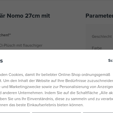
bär Nomo 27cm mit
Paramete
chen!“
Geschlecht
-Plüsch mit flauschiger
Farbe
ingsfreund Moodi, einer Tüte
Material
s
Sc
Name der M
lauschig und liebt es,
 sich sanft in deine Arme und
Alter von
den Cookies, damit Ihr beliebter Online-Shop ordnungsgemäß
schfigur ist im modernen
rt. Um den Inhalt der Website auf Ihre Bedürfnisse zuzuschneiden
Herkunftsla
 Spielspaß – ob als Spielzeug
he und Marketingzwecke sowie zur Personalisierung von Anzeige
EANs
 anderen Unternehmen. Indem Sie auf die Schaltfläche „Alle ak
eben Sie uns Ihr Einverständnis, diese zu sammeln und zu verarb
Liefernumm
cm.
Ihnen das beste Einkaufserlebnis bieten können.
Katalognu