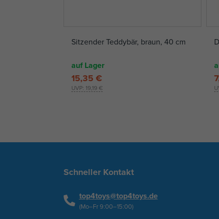
Sitzender Teddybär, braun, 40 cm
D
auf Lager
a
15,35 €
7
UVP:
19,19 €
U
Schneller Kontakt
top4toys@top4toys.de
(Mo–Fr 9:00–15:00)