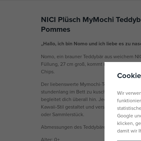
NICI Plüsch MyMochi Teddy
Pommes
„Hallo, ich bin Nomo und ich liebe es zu nas
Nomo, ein brauner Teddybär aus weichem NICI
Füllung, 27 cm groß, kommt mit seinem Liebl
Chips.
Cookie
Der liebenswerte Mymochi-Teddybär ist superf
stundenlang im Bett zu kuscheln. Er schmiegt
Wir verwen
begleitet dich überall hin. Jede Mymochi-Plü
funktionie
Kawaii-Stil gestaltet und verspricht endlosen
statistisc
oder Sammlerstück.
Google und
klicken, g
Abmessungen des Teddybären: 27 x 20 x 24 
damit wir 
Alter: 0+