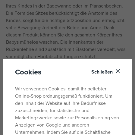
Ihres Kindes in der Badewanne oder im Planschbecken.
Die Form des Sitzes berücksichtigt die Anatomie des
Kindes, sorgt für die richtige Sitzposition und ermöglicht
volle Bewegungsfreiheit der Beine und Arme. Dank
diesem Produkt können Sie den gesamten Körper Ihres
Babys mühelos waschen. Die Innenkanten der
Rückenlehne sind zusätzlich mit Elastomer veredelt, was
vor möglichen Hautabschürfungen schützt.
Das Produkt verfügt über eine hohe, an den Kinderrücken
Cookies
Schließen
angepasste Rückenlehne, die die Wirbelsäule des Kindes
entlastet und so die Stärkung der Wirbelsäule fördert. Um
Wir verwenden Cookies, damit Ihr beliebter
Stabilität und Sicherheit bei der Verwendung des Stuhls
Online-Shop ordnungsgemäß funktioniert. Um
durch ein Kind zu gewährleisten, sind an seiner Basis 4
den Inhalt der Website auf Ihre Bedürfnisse
Saugnäpfe angebracht, die für eine feste Befestigung am
zuzuschneiden, für statistische und
Boden sorgen.
Marketingzwecke sowie zur Personalisierung von
Dank der runden Form der 3 farbigen Kreise macht das
Anzeigen von Google und anderen
Spielzeug Ihrem Kind das Baden noch angenehmer.
Unternehmen. Indem Sie auf die Schaltfläche