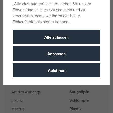
„Alle akzeptieren“ klicken, geben Sie uns Ihr
Das Produkt ist BPA-frei. Leicht sauber zu halten – einfach
Einverständnis, diese zu sammeln und zu
mit Seife waschen und mit warmem Wasser abspülen,
verarbeiten, damit wir Ihnen das beste
abwischen oder trocknen lassen.
Einkaufserlebnis bieten können.
Für Kinder ab 7 Monaten geeignet
Material: Elastomer, Polypropylen
Alle zulassen
Abmessungen (LxBxH): 33 x 34 x 24 cm
Anpassen
Parameter
Ablehnen
Für Mädchen
Geschlecht
Weiß, Rosa
Farbe
Saugnäpfe
Art des Anhangs
Schlümpfe
Lizenz
Plastik
Material