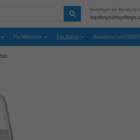
Benötigen Sie Beratung b
top4toys@top4toys.
Für Mädchen
Für Babys
Bausteine und LEGO
chen