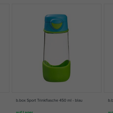
b.box Sport Trinkflasche 450 ml - blau
b.b
auf Lager
au