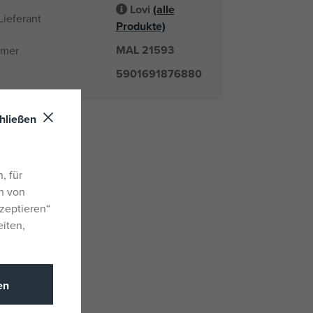
Lovi
(alle
Lieferant
Produkte)
MAL 21593
mmer
5901691876880
hließen
, für
n von
zeptieren“
eiten,
en