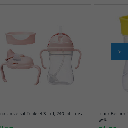
ox Universal-Trinkset 3-in-1, 240 ml – rosa
b.box Becher f
gelb
f Lager
auf Lager