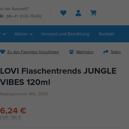
ei der Auswahl?
Suche
de
(Mo–Fr 9:00–15:00)
®
Aktion
Versand und Bezahlung
Kontakt
Zu den Favoriten hinzufügen
Watchdog
Teilen
LOVI Flaschentrends JUNGLE
VIBES 120ml
Katalognummer MAL 21593
6,24 €
UVP:
7,80 €