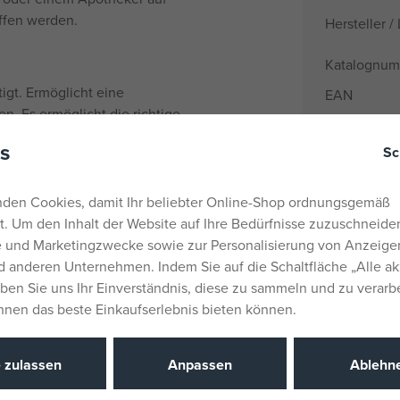
ffen werden.
Hersteller / 
Katalognu
igt. Ermöglicht eine
EAN
n. Es ermöglicht die richtige
tmens. Hält die Mund- und
s
Sc
hen Saugrhythmus bei.
s einer dünnen Silikonschicht
s an (sie verlängert sich). Es
den Cookies, damit Ihr beliebter Online-Shop ordnungsgemäß
 Milch fließt nicht, das Kind
rt. Um den Inhalt der Website auf Ihre Bedürfnisse zuzuschneiden
 – Die solide Basis aus
he und Marketingzwecke sowie zur Personalisierung von Anzeige
rstützung für die korrekte
 anderen Unternehmen. Indem Sie auf die Schaltfläche „Alle ak
ER-Luftentlüftung Anti-Kolik-
eben Sie uns Ihr Einverständnis, diese zu sammeln und zu verarb
PER VENT-Entlüftungssystem
Ihnen das beste Einkaufserlebnis bieten können.
. Dadurch verringert sich das
e zulassen
Anpassen
Ablehn
 die Flasche zu einem