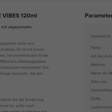
E VIBES 120ml
Paramete
s mit abgepumpter
Geschlecht
 Saugreflex nicht und
Farbe
aufnahme. Es ist mit einem
nem, hervorstehendem Ende,
Art des An
SUPERvent-Luftabsaugsystem
Material
-Milchpumpen kompatibel. Die
Name der M
Design bedruckt, das den
Alter von
Herkunftsla
EANs
ndeste Art der Ernährung.
end ist, sollte nach
Liefernumm
 oder einem Apotheker auf