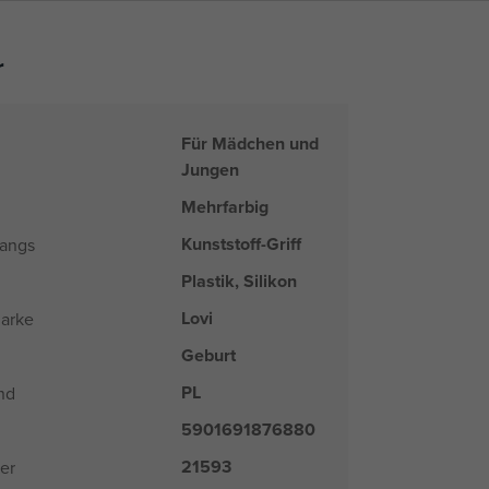
r
Für Mädchen und
Jungen
Mehrfarbig
Kunststoff-Griff
hangs
Plastik, Silikon
Lovi
arke
Geburt
PL
nd
5901691876880
21593
er