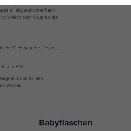
r Transportieren von
Speziell abgerundeter Rand
on Milch oder Sirup für die
tische Dichtscheibe, Deckel,
ält kein BPA.
eignet. Es ist für den
dem Wasser.
Babyflaschen