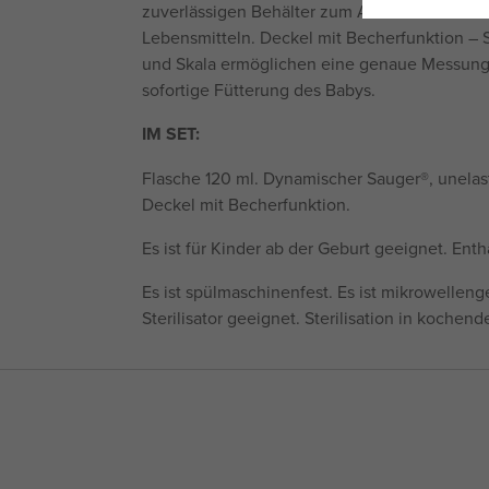
zuverlässigen Behälter zum Aufbewahren ode
Lebensmitteln. Deckel mit Becherfunktion – 
und Skala ermöglichen eine genaue Messung v
sofortige Fütterung des Babys.
IM SET:
Flasche 120 ml. Dynamischer Sauger®, unelas
Deckel mit Becherfunktion.
Es ist für Kinder ab der Geburt geeignet. Enth
Es ist spülmaschinenfest. Es ist mikrowellenge
Sterilisator geeignet. Sterilisation in kochen