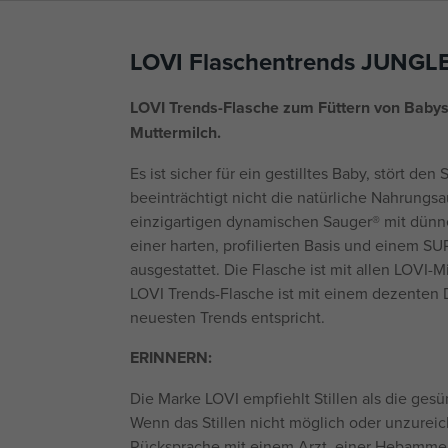
LOVI Flaschentrends JUNGL
LOVI Trends-Flasche zum Füttern von Baby
Muttermilch.
Es ist sicher für ein gestilltes Baby, stört den
beeinträchtigt nicht die natürliche Nahrungs
einzigartigen dynamischen Sauger® mit dün
einer harten, profilierten Basis und einem 
ausgestattet. Die Flasche ist mit allen LOVI
LOVI Trends-Flasche ist mit einem dezenten 
neuesten Trends entspricht.
ERINNERN:
Die Marke LOVI empfiehlt Stillen als die gesü
Wenn das Stillen nicht möglich oder unzureich
Rücksprache mit einem Arzt, einer Hebamme