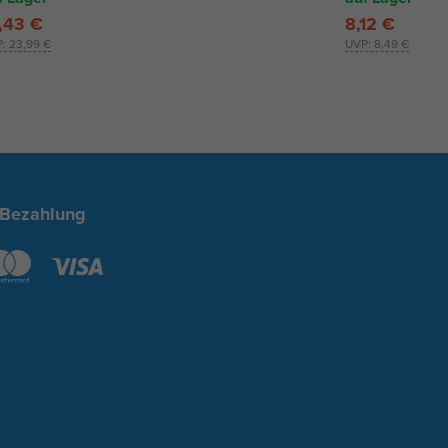
,43 €
8,12 €
P:
23,99 €
UVP:
8,49 €
 Bezahlung