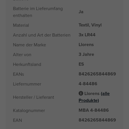
Batterie im Lieferumfang
Ja
enthalten
Textil, Vinyl
Material
3x LR44
Anzahl und Art der Batterien
Llorens
Name der Marke
3 Jahre
Alter von
ES
Herkunftsland
8426265844869
EANs
4-84486
Liefernummer
Llorens
(alle
Hersteller / Lieferant
Produkte)
MBA 4-84486
Katalognummer
8426265844869
EAN