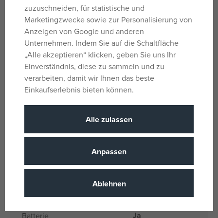
Verbrauchsmaterialien und daher ist ihre Entladung kein
zuzuschneiden, für statistische und
Grund zur Reklamation der Puppe.
Marketingzwecke sowie zur Personalisierung von
Anzeigen von Google und anderen
Größe 44 cm.
Unternehmen. Indem Sie auf die Schaltfläche
„Alle akzeptieren“ klicken, geben Sie uns Ihr
Handgefertigt in Spanien, verpackt in einer Geschenkbox.
Einverständnis, diese zu sammeln und zu
Altersempfehlung ab 3 Jahren.
verarbeiten, damit wir Ihnen das beste
Einkaufserlebnis bieten können.
Es besteht die Möglichkeit, zusätzliche Originalkleidung
aus dem Llorens-Angebot für NEUGEBORENE in der
Größe 43-45 cm zu erwerben.
Alle zulassen
Parameter
Anpassen
Für Mädchen
Geschlecht
Ablehnen
Weiß, Rosa
Farbe
Ja
Batterie