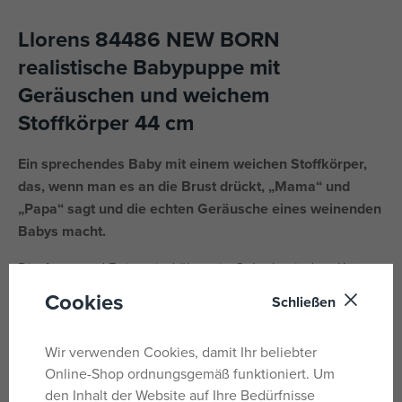
Llorens 84486 NEW BORN
realistische Babypuppe mit
Geräuschen und weichem
Stoffkörper 44 cm
Ein sprechendes Baby mit einem weichen Stoffkörper,
das, wenn man es an die Brust drückt, „Mama“ und
„Papa“ sagt und die echten Geräusche eines weinenden
Babys macht.
Die Arme und Beine sind über ein Gelenk mit dem Körper
verbunden. Das Baby ist positionierbar und kann auch
Cookies
Schließen
sitzen. Der im Lieferumfang enthaltene Schnuller ist nur
ein Zubehör.
Wir verwenden Cookies, damit Ihr beliebter
Das Paket enthält 3 x LR44-Knopfbatterien mit
Online-Shop ordnungsgemäß funktioniert. Um
Anweisungen zum Austauschen. Batterien sind
den Inhalt der Website auf Ihre Bedürfnisse