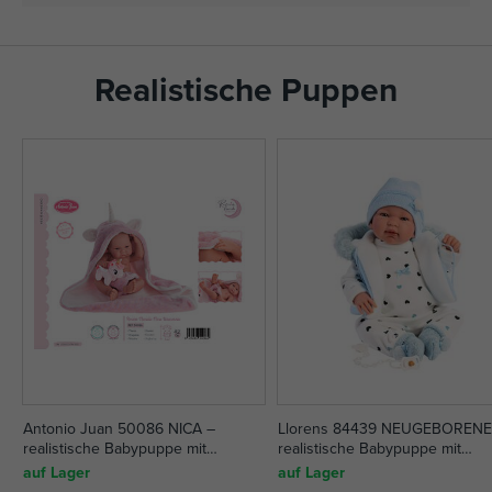
Realistische Puppen
Antonio Juan 50086 NICA –
Llorens 84439 NEUGEBORENE
realistische Babypuppe mit
realistische Babypuppe mit
Vollvinylkörper – 42 cm
Geräuschen und weichem
auf Lager
auf Lager
Stoffkörper - 44 cm