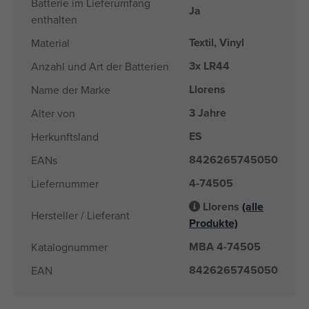
Batterie im Lieferumfang
Ja
enthalten
Textil, Vinyl
Material
3x LR44
Anzahl und Art der Batterien
Llorens
Name der Marke
3 Jahre
Alter von
ES
Herkunftsland
8426265745050
EANs
4-74505
Liefernummer
Llorens
(alle
Hersteller / Lieferant
Produkte)
MBA 4-74505
Katalognummer
8426265745050
EAN