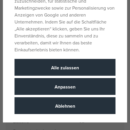
zuzuschneiden, für statistische und
Grund zur Reklamation der Puppe.
Marketingzwecke sowie zur Personalisierung von
Größe 45 cm.
Anzeigen von Google und anderen
Unternehmen. Indem Sie auf die Schaltfläche
Handgefertigt in Spanien, verpackt in einer Geschenkbox.
„Alle akzeptieren“ klicken, geben Sie uns Ihr
Einverständnis, diese zu sammeln und zu
Altersempfehlung ab 3 Jahren.
verarbeiten, damit wir Ihnen das beste
Es besteht die Möglichkeit, zusätzliche Originalkleidung
Einkaufserlebnis bieten können.
aus dem Llorens-Angebot für NEUGEBORENE in der
Größe 43-45 cm zu erwerben.
Alle zulassen
Parameter
Anpassen
Für Mädchen
Geschlecht
Ablehnen
Weiß
Farbe
Ja
Batterie