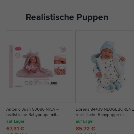
Realistische Puppen
Antonio Juan 50086 NICA –
Llorens 84439 NEUGEBORENE
realistische Babypuppe mit
realistische Babypuppe mit
Vollvinylkörper – 42 cm
Geräuschen und weichem
auf Lager
auf Lager
Stoffkörper - 44 cm
67,31 €
85,72 €