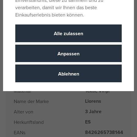
Altersempfehlung ab 3 Jahren.
verarbeiten, damit wir Ihnen das beste
Einkaufserlebnis bieten können.
Es besteht die Möglichkeit, zusätzliche Originalkleidung
aus dem Llorens-Angebot für NEUGEBORENE in der
Größe 40-42 cm zu erwerben.
Alle zulassen
Parameter
Anpassen
Für Mädchen
Geschlecht
Ablehnen
Weiß
Farbe
Textil, Vinyl
Material
Llorens
Name der Marke
3 Jahre
Alter von
ES
Herkunftsland
8426265738144
EANs