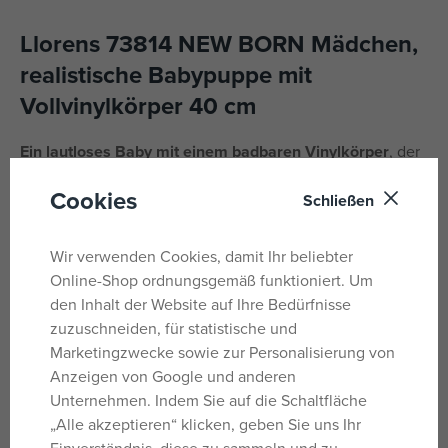
Llorens 73814 NEW BORN Mädchen,
realistische Babypuppe mit
Vollvinylkörper 40 cm
Ein lautloses Baby mit einem badbaren Vinylkörper
, der
buchstäblich jedes Detail des Babykörpers einfängt,
Cookies
Schließen
einschließlich süßer Babyfalten und Geschlecht.
Das Baby kann gebadet werden, es ist jedoch darauf zu
Wir verwenden Cookies, damit Ihr beliebter
achten, dass die Wimpern nicht nass werden. Abgelöste
Online-Shop ordnungsgemäß funktioniert. Um
Wimpern sind kein Reklamationsgrund. Arme und Beine
den Inhalt der Website auf Ihre Bedürfnisse
sind über ein Gelenk mit dem Körper verbunden. Das
zuzuschneiden, für statistische und
Baby ist beweglich und kann sogar sitzen.
Marketingzwecke sowie zur Personalisierung von
Anzeigen von Google und anderen
Größe 40 cm.
Unternehmen. Indem Sie auf die Schaltfläche
Handgefertigt in Spanien, verpackt in einer Geschenkbox.
„Alle akzeptieren“ klicken, geben Sie uns Ihr
Einverständnis, diese zu sammeln und zu