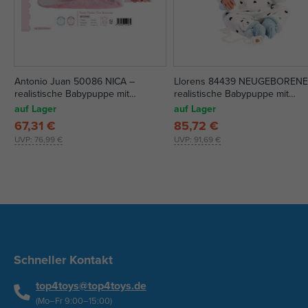
Antonio Juan 50086 NICA –
Llorens 84439 NEUGEBORENE
realistische Babypuppe mit
realistische Babypuppe mit
Vollvinylkörper – 42 cm
Geräuschen und weichem
auf Lager
auf Lager
Stoffkörper - 44 cm
67,31 €
85,72 €
UVP:
76,99 €
UVP:
91,69 €
Schneller Kontakt
top4toys@top4toys.de
(Mo–Fr 9:00–15:00)