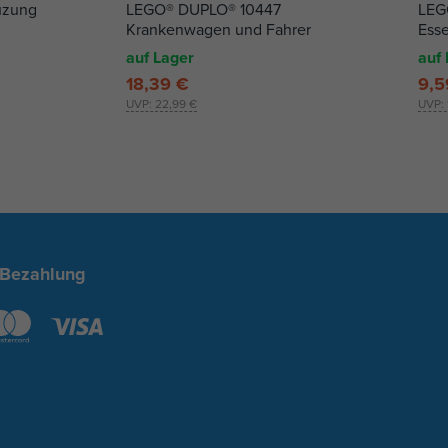
uzung
LEGO® DUPLO® 10447
LEGO
Krankenwagen und Fahrer
Ess
auf Lager
auf 
18,39 €
9,5
UVP:
22,99 €
UVP:
 Bezahlung