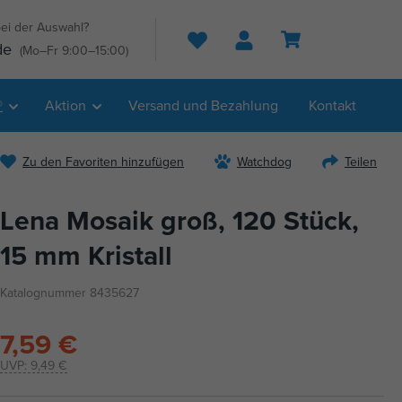
ei der Auswahl?
Suche
de
(Mo–Fr 9:00–15:00)
®
Aktion
Versand und Bezahlung
Kontakt
Zu den Favoriten hinzufügen
Watchdog
Teilen
Lena Mosaik groß, 120 Stück,
15 mm Kristall
Katalognummer 8435627
7,59 €
UVP:
9,49 €