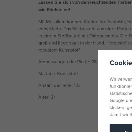
Lassen Sie sich von den leuchtenden Farben
wie Edelsteine!
Mit Mosaiken können Kinder ihre Fantasie, K
entwickeln. Das Set besteht aus einer Platte
in einem Stoffbeutel mit Oktopusmotiv. Die 
groß und liegen gut in der Hand. Hergestell
robustem Kunststoff.
Cookie
Abmessungen der Platte: 28 x 19,5 cm
Material: Kunststoff
Wir verwen
Anzahl der Teile: 122
funktionie
statistisc
Alter: 3+
Google und
klicken, g
damit wir 