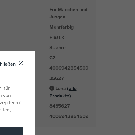
Für Mädchen und
Jungen
Mehrfarbig
Plastik
3 Jahre
CZ
nd
hließen
4006942854509
35627
er
, für
Lena
(alle
Lieferant
n von
Produkte)
zeptieren“
8435627
mmer
eiten,
4006942854509