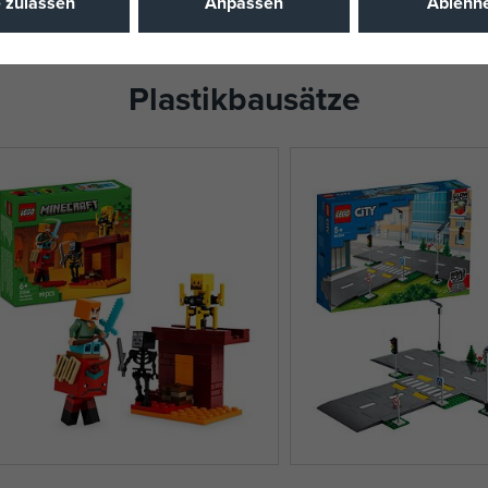
e zulassen
Anpassen
Ablehn
Plastikbausätze