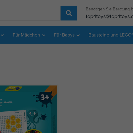
Benötigen Sie Beratung b
top4toys@top4toys.
Für Mädchen
Für Babys
Bausteine und LEGO