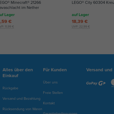
EGO® Minecraft® 21266
LEGO® City 60304 Kre
avaschlacht im Nether
uf Lager
auf Lager
,59 €
18,39 €
VP:
11,99 €
UVP:
22,99 €
Alles über den
Für Kunden
Versand und
Einkauf
Über uns
Rückgabe
Freie Stellen
Versand und Bezahlung
Kontakt
Rücksendung von Waren
Garantiebedingungen