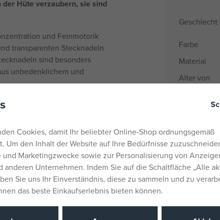
 der Hüte verzaubern, sie sind
Geschlecht
onzentration und Feinmotorik
Farbe
 und transparenten Stecknadeln
Stecknadeln sind besonders
Material
t aus unbedenklichem und
Alter von
Herkunftsla
s
Sc
EANs
Liefernumm
den Cookies, damit Ihr beliebter Online-Shop ordnungsgemäß
rt. Um den Inhalt der Website auf Ihre Bedürfnisse zuzuschneiden
Hersteller / 
he und Marketingzwecke sowie zur Personalisierung von Anzeige
 anderen Unternehmen. Indem Sie auf die Schaltfläche „Alle ak
Katalognu
eben Sie uns Ihr Einverständnis, diese zu sammeln und zu verarb
EAN
Ihnen das beste Einkaufserlebnis bieten können.