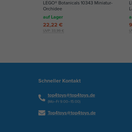
LEGO® Botanicals 10343 Miniatur-
L
Orchidee
L
auf Lager
a
22,22 €
9
UVP:
33,99 €
U
Schneller Kontakt
top4toys@top4toys.de
(Mo–Fr 9:00–15:00)
Top4toys@top4toys.de