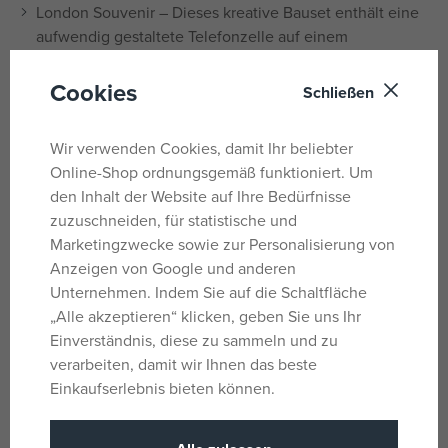
London Souvenir – Dieses kreative Bauset enthält eine
aufwendig gestaltete Telefonzelle auf einem
Kopfsteinpflaster, eine Laterne mit hängenden
Blumenampeln, Blumentöpfe und einen Zaun mit
Cookies
Schließen
Straßenschildern.
Tolles LEGO® Bauset mit 2 Bauoptionen – Baue das
Wir verwenden Cookies, damit Ihr beliebter
legendäre Wählscheibentelefon oder ein Telefon im
Online-Shop ordnungsgemäß funktioniert. Um
90er-Jahre-Stil mit Aufklebern.
den Inhalt der Website auf Ihre Bedürfnisse
Baubare Dekoration für Zuhause und Büro – Drücke den
zuzuschneiden, für statistische und
Knopf auf dem Dach der Kabine, um den LEGO®
Marketingzwecke sowie zur Personalisierung von
Leuchtstein im Inneren zu aktivieren und den Zaun als
Anzeigen von Google und anderen
Handyhalterung zu verwenden.
Unternehmen. Indem Sie auf die Schaltfläche
Ein nostalgisches Geschenk für Erwachsene – Gönnen
„Alle akzeptieren“ klicken, geben Sie uns Ihr
Sie sich dieses LEGO® Ideas Set oder verschenken Sie
Einverständnis, diese zu sammeln und zu
es zum Geburtstag an einen Liebhaber britischer Kultur,
verarbeiten, damit wir Ihnen das beste
Reisen oder Geschichte.
Einkaufserlebnis bieten können.
Schritt-für-Schritt-Anleitung – Enthält ein Booklet mit
Interviews eines Fan-Designers und eines LEGO®-
Designers sowie eine Schritt-für-Schritt-Anleitung, die