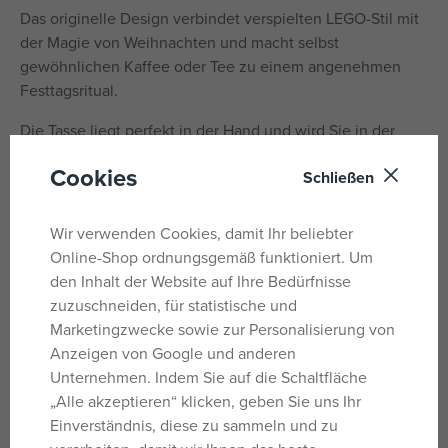
Das originelle Design verbindet verspielten LEGO-Stil mit
der Magie von Weihnachten und macht selbst
gewöhnlichen Kaffee oder Tee zu einem angenehmen
Festtagsritual.
Die Tasse liegt perfekt in der Hand und wird Sie in der
Weihnachtszeit und im Alltag, wenn Sie sich nach etwas
Cookies
Schließen
weihnachtlicher Gemütlichkeit sehnen, begleiten. Ob Sie
sich nach dem Bauen ausruhen oder einfach einen
Moment der Ruhe genießen – diese Tasse wird Ihnen
Wir verwenden Cookies, damit Ihr beliebter
immer ein Lächeln ins Gesicht zaubern.
Online-Shop ordnungsgemäß funktioniert. Um
den Inhalt der Website auf Ihre Bedürfnisse
Volumen: 300 ml
zuzuschneiden, für statistische und
Marketingzwecke sowie zur Personalisierung von
Material: Keramik
Anzeigen von Google und anderen
Hersteller: Nordic Houseware Group A/S, Knud Hojgaards
Unternehmen. Indem Sie auf die Schaltfläche
Vej 2, 2860 Soborg, Dänemark, customersupport@nh-
„Alle akzeptieren“ klicken, geben Sie uns Ihr
g.com
Einverständnis, diese zu sammeln und zu