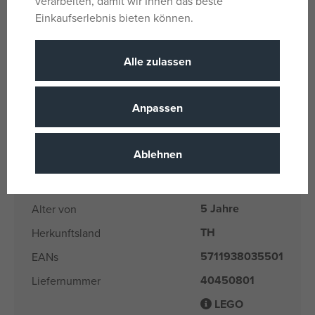
verarbeiten, damit wir Ihnen das beste
Einkaufserlebnis bieten können.
Parameter
Alle zulassen
Für Mädchen
Geschlecht
und Jungen
Anpassen
Mehrfarbig
Farbe
Keramik
Material
Ablehnen
0.3
Volumen
Lego Storage
Name der Marke
5 Jahre
Alter von
TH
Herkunftsland
5711938035501
EANs
40450801
Liefernummer
LEGO