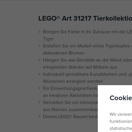
LEGO® Art 31217 Tierkollektio
Bringen Sie Farbe in Ihr Zuhause mit der L
Tiger
Erstellen Sie ein Modell eines Tigerkopfe
dekorativen Blumen
Hängen Sie das Gemälde an die Wand oder 
integrierten Ständer auf Möbeln aus
Individuell gestaltbare Kunstblumen und -
Wünschen arrangiert werden
Ein Einweihungsgeschenk für Tier-, Natur- 
an kreativen Aktivitäten haben
Cookie
Genießen Sie ein lohnendes Bauerlebnis, 
aus Steinen zusammenbauen
Wir verwen
Dieses LEGO® Bauset besteht aus 744 Teilen
funktionie
statistisc