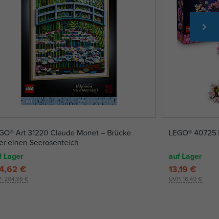
GO® Art 31220 Claude Monet – Brücke
LEGO® 40725 K
er einen Seerosenteich
f Lager
auf Lager
4,62 €
13,19 €
P:
204,99 €
UVP:
16,49 €