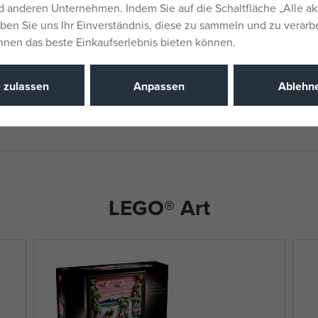
 anderen Unternehmen. Indem Sie auf die Schaltfläche „Alle ak
Liefernumm
eben Sie uns Ihr Einverständnis, diese zu sammeln und zu verarb
Ihnen das beste Einkaufserlebnis bieten können.
Hersteller / 
Katalognu
e zulassen
Anpassen
Ablehn
EAN
LEGO® Art