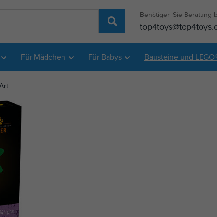
Benötigen Sie Beratung b
top4toys@top4toys.
Für Mädchen
Für Babys
Bausteine und LEGO
Art