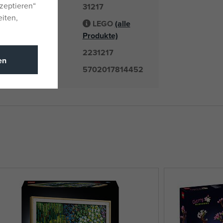
zeptieren“
31217
er
eiten,
LEGO
(alle
Lieferant
Produkte)
2231217
mmer
en
5702017814452