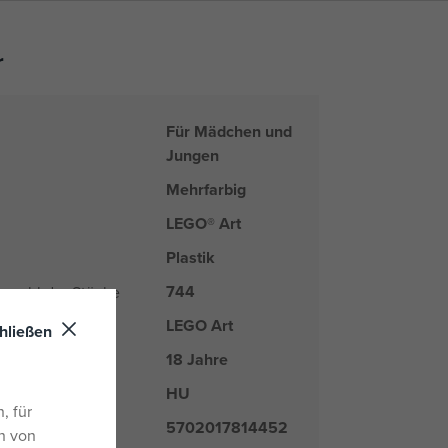
r
Für Mädchen und
Jungen
Mehrfarbig
LEGO® Art
Plastik
744
Anzahl der Stücke
LEGO Art
hließen
18 Jahre
HU
nd
, für
5702017814452
n von