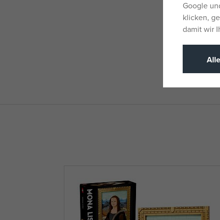
Google und
klicken, g
damit wir 
All