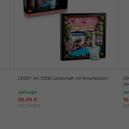
LEGO® Art 31218 Landschaft mit Kirschblüten
LE
üb
auf Lager
au
99,99 €
16
UVP:
128,99 €
UV