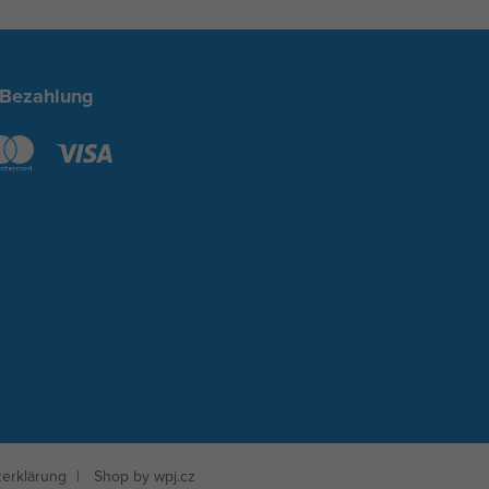
 Bezahlung
erklärung
Shop by
wpj.cz