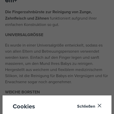
6m+
Die Fingerzahnbürste zur Reinigung von Zunge,
Zahnfleisch und Zähnen
funktioniert aufgrund ihrer
einfachen Konstruktion so gut.
UNIVERSALGRÖSSE
Es wurde in einer Universalgröße entwickelt, sodass es
von allen Eltern und Betreuungspersonen verwendet
werden kann. Einfach auf den Finger legen und sanft
massieren, um den Mund Ihres Babys zu reinigen.
Hergestellt aus weichem und flexiblem medizinischem
Silikon, ist die Reinigung für Babys ein Vergnügen und für
Erwachsene sogar noch angenehmer.
WEICHE BORSTEN
Die Fingerzahnbürste wurde speziell für die Mundhygiene
Cookies
Schließen
von Kleinkindern entwickelt. Wenn Ihr Kind noch zu jung