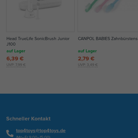
Head TrueLife SonicBrush Junior
CANPOL BABIES Zahnbürstens
J100
auf Lager
auf Lager
6,39 €
2,79 €
UVP:
7,99 €
UVP:
3,49 €
Schneller Kontakt
top4toys@top4toys.de
(Mo–Fr 9:00–15:00)