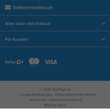
Top4toys@top4toys.de
Alles über den Einkauf
Für Kunden
© 2026 Top4Toys.de
Cookie-Einstellungen
Fehlerhaften Inhalt melden
Impressum
Datenschutzerklärung
Shop by
wpj.cz