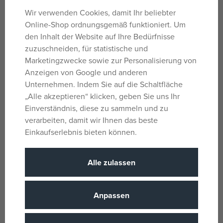
für eine normale Zahnbürste ist, empfiehlt es sich, Zunge,
Wir verwenden Cookies, damit Ihr beliebter
Zahnfleisch und Zähne mit einer Fingerzahnbürste zu
Online-Shop ordnungsgemäß funktioniert. Um
reinigen. Ihre weichen Borsten eignen sich ideal zum
den Inhalt der Website auf Ihre Bedürfnisse
Reinigen und Massieren. Sie lindert außerdem Schmerzen
zuzuschneiden, für statistische und
und Juckreiz beim Durchbruch der ersten Zähne.
Marketingzwecke sowie zur Personalisierung von
AB 6 MONATEN
Anzeigen von Google und anderen
Unternehmen. Indem Sie auf die Schaltfläche
Fingerzahnbürste für Kinder ab 6 Monaten. Hergestellt
„Alle akzeptieren“ klicken, geben Sie uns Ihr
aus weichem, unbedenklichem medizinischem Silikon,
Einverständnis, diese zu sammeln und zu
einfach anzuwenden und hygienisch. Fördert die
verarbeiten, damit wir Ihnen das beste
Mundhygiene von klein auf. Ideal für die tägliche Pflege
Einkaufserlebnis bieten können.
von Zähnen und Mundhöhle durch Eltern. Die Reinigung
von Zahnfleisch, Zähnen und Zunge macht dem Kind
Spaß – die Massage mit dieser Zahnbürste sorgt für
Alle zulassen
angenehme Empfindungen.
Hauptmerkmale:
Anpassen
Ab 6 Monaten