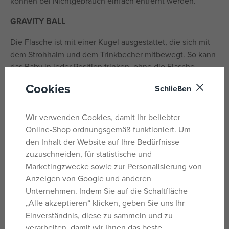
können bei Nichtgebrauch einfach entfernt werden.
GRAVITY BALL
Die Flasche ist mit einer Kugel ausgestattet, die sich mit
dem Strohhalm und dem Trinkbecher mitbewegt. So kann
das Baby in jeder Position trinken, ohne die Flasche
kippen zu müssen. Dieses praktische System ist ideal für
Cookies
Schließen
den Übergang vom Stillen zum selbstständigen Trinken
aus einem Becher.
Wir verwenden Cookies, damit Ihr beliebter
ABDECKUNG
Online-Shop ordnungsgemäß funktioniert. Um
den Inhalt der Website auf Ihre Bedürfnisse
Die praktische Hygienehülle schützt den Sauger vor
zuzuschneiden, für statistische und
Staub, Schmutz und Beschädigungen beim Transport und
Marketingzwecke sowie zur Personalisierung von
der Aufbewahrung. Sie passt ideal in Handtasche,
Anzeigen von Google und anderen
Rucksack oder Kinderwagen und sorgt für sicheres und
Unternehmen. Indem Sie auf die Schaltfläche
hygienisches Füttern auch unterwegs.
„Alle akzeptieren“ klicken, geben Sie uns Ihr
SICHERHEIT
Einverständnis, diese zu sammeln und zu
verarbeiten, damit wir Ihnen das beste