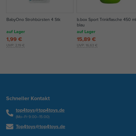
BabyOno Strohbürsten 4 Stk
b.box Sport Trinkflasche 450 ml
blau
auf Lager
auf Lager
1,99 €
15,89 €
UVP:
2,19 €
UVP:
16,63 €
Schneller Kontakt
top4toys@top4toys.de
(Mo–Fr 9:00–15:00)
Top4toys@top4toys.de