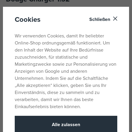
Metallmodell des 1970er Dodge Charger aus dem Film
Cookies
Schließen
Fast and Furious im Maßstab 1:32.
Leerlauf, Türen öffnen.
Wir verwenden Cookies, damit Ihr beliebter
Online-Shop ordnungsgemäß funktioniert. Um
Größe 13,5 cm.
den Inhalt der Website auf Ihre Bedürfnisse
zuzuschneiden, für statistische und
Parameter
Marketingzwecke sowie zur Personalisierung von
Anzeigen von Google und anderen
Unternehmen. Indem Sie auf die Schaltfläche
Für Jungs
Geschlecht
„Alle akzeptieren“ klicken, geben Sie uns Ihr
Einverständnis, diese zu sammeln und zu
Schwarz
Farbe
verarbeiten, damit wir Ihnen das beste
NEIN
Batterie
Einkaufserlebnis bieten können.
Schnell und
Lizenz
wütend
Alle zulassen
Metall
Material