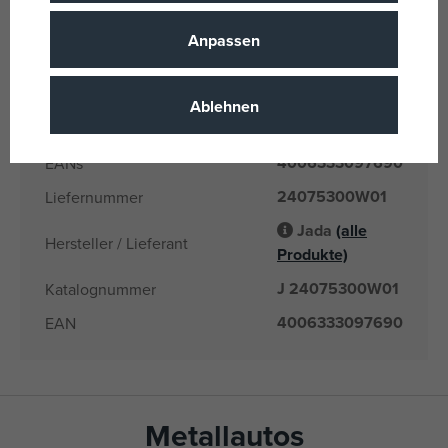
Auto
Produktlinie
Anpassen
Jada
Name der Marke
8 Jahre
Alter von
Ablehnen
CN
Herkunftsland
4006333097690
EANs
24075300W01
Liefernummer
Jada
(alle
Hersteller / Lieferant
Produkte)
J 24075300W01
Katalognummer
4006333097690
EAN
Metallautos