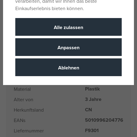
verarbeiten, damit wir Ihnen das beste
Einkaufserlebnis bieten können.
Alter: 4+
Parameter
Alle zulassen
Anpassen
Für Mädchen
Geschlecht
und Jungen
Ablehnen
Mehrfarbig
Farbe
Avengers
Lizenz
Plastik
Material
3 Jahre
Alter von
CN
Herkunftsland
5010996204776
EANs
F9301
Liefernummer