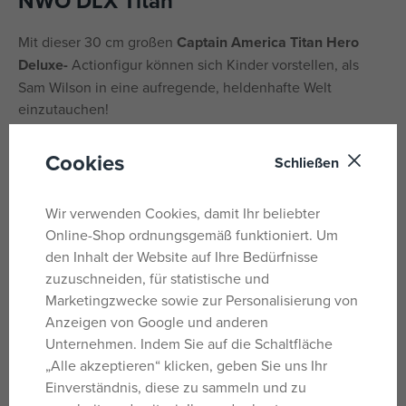
NWO DLX Titan
Mit dieser 30 cm großen
Captain America Titan Hero
Deluxe-
Actionfigur können sich Kinder vorstellen, als
Sam Wilson in eine aufregende, heldenhafte Welt
einzutauchen!
Im neuesten Marvel-Film gewinnt Captain America neue
Cookies
Schließen
Verbündete, um einen globalen Konflikt zu verhindern.
Kinder können ihrer Superhelden-Fantasie freien Lauf
lassen – mit ihrer eigenen 30 cm großen Captain America-
Wir verwenden Cookies, damit Ihr beliebter
Figur im neuen, vom Film inspirierten Design und Dekor.
Online-Shop ordnungsgemäß funktioniert. Um
Die Figur trägt außerdem Captain Americas legendäres
den Inhalt der Website auf Ihre Bedürfnisse
Schild-Accessoire und abnehmbare Flügel für noch
zuzuschneiden, für statistische und
spannendere Kämpfe gegen den Superschurken Red
Marketingzwecke sowie zur Personalisierung von
Hulk. Verpackt in einer exklusiven Marvel-Box ist die Figur
Anzeigen von Google und anderen
eine tolle Ergänzung für jede Avengers-
Unternehmen. Indem Sie auf die Schaltfläche
Spielzeugsammlung.
„Alle akzeptieren“ klicken, geben Sie uns Ihr
Einverständnis, diese zu sammeln und zu
Verpackungsmaße: 30,5 x 17,7 x 5,71 cm.