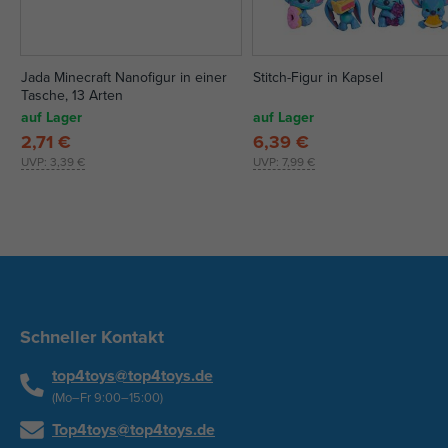
Jada Minecraft Nanofigur in einer
Stitch-Figur in Kapsel
Tasche, 13 Arten
auf Lager
auf Lager
2,71 €
6,39 €
UVP:
3,39 €
UVP:
7,99 €
Schneller Kontakt
top4toys@top4toys.de
(Mo–Fr 9:00–15:00)
Top4toys@top4toys.de