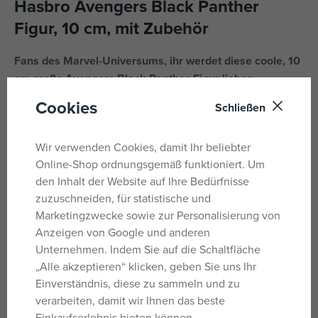
Hasbro Avengers Black Panther
Figur, 10 cm, mit Zubehör
Fans des Marvel-Universums, ihr werdet diese coole, 10
cm große Avengers Black Panther-Figur lieben.
Cookies
Schließen
König T'Challa beschützt als Black Panther, Mitglied der
Avengers, der mächtigsten Helden der Erde, das Land
Wakanda und die Welt. Diese detailgetreue Figur der Epic
Wir verwenden Cookies, damit Ihr beliebter
Hero Series ist ein begehrtes Sammlerstück und eine tolle
Online-Shop ordnungsgemäß funktioniert. Um
Geschenkidee für Fans jeden Alters. Dank zahlreicher
den Inhalt der Website auf Ihre Bedürfnisse
Gelenkpunkte an Knien, Ellbogen, Schultern, Taille und
zuzuschneiden, für statistische und
Kopf sind actionreiche Posen möglich. Die Figur verfügt
Marketingzwecke sowie zur Personalisierung von
außerdem über eine abnehmbare Vibranium-Klaue.
Anzeigen von Google und anderen
Hergestellt aus hochwertigem Kunststoff.
Unternehmen. Indem Sie auf die Schaltfläche
„Alle akzeptieren“ klicken, geben Sie uns Ihr
Verpackungsabmessungen: 20,32 x 12,7 x 3,17 cm.
Einverständnis, diese zu sammeln und zu
verarbeiten, damit wir Ihnen das beste
Alter: 4+
Einkaufserlebnis bieten können.