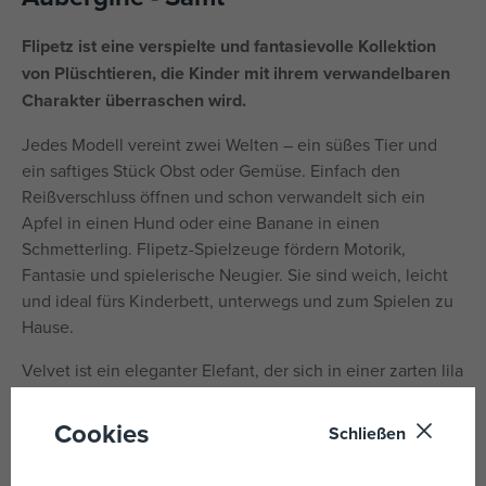
Flipetz ist eine verspielte und fantasievolle Kollektion
von Plüschtieren, die Kinder mit ihrem verwandelbaren
Charakter überraschen wird.
Jedes Modell vereint zwei Welten – ein süßes Tier und
ein saftiges Stück Obst oder Gemüse. Einfach den
Reißverschluss öffnen und schon verwandelt sich ein
Apfel in einen Hund oder eine Banane in einen
Schmetterling. Flipetz-Spielzeuge fördern Motorik,
Fantasie und spielerische Neugier. Sie sind weich, leicht
und ideal fürs Kinderbett, unterwegs und zum Spielen zu
Hause.
Velvet ist ein eleganter Elefant, der sich in einer zarten lila
Aubergine versteckt. Sein majestätischer Körper
verwandelt sich mit einer einfachen Drehung in eine
Cookies
Schließen
runde Aubergine in einem tiefen Lila. Dieser süße
Plüschelefant wird nicht nur wegen seiner Verwandlung