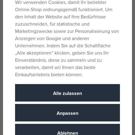
Wir verwenden Cookies, damit Ihr beliebter
schnell zum Liebling der Kinder, sondern auch wegen
Online-Shop ordnungsgemäß funktioniert. Um
seines weichen Körpers und seines sanften Ausdrucks,
den Inhalt der Website auf Ihre Bedürfnisse
der ein Gefühl von Sicherheit und Geborgenheit
zuzuschneiden, für statistische und
ausstrahlt.
Marketingzwecke sowie zur Personalisierung von
Velvet lässt sich selbst von kleinen Händen verwandeln
Anzeigen von Google und anderen
und ist der perfekte Begleiter für erste
Unternehmen. Indem Sie auf die Schaltfläche
Entdeckungsreisen. Es ist ein perfektes Geschenk und ein
„Alle akzeptieren“ klicken, geben Sie uns Ihr
Plüschfreund für jeden Tag, der Kindern Freude und
Einverständnis, diese zu sammeln und zu
Inspiration bringt.
verarbeiten, damit wir Ihnen das beste
Einkaufserlebnis bieten können.
Höhe: 20 cm
Gewicht: 112 g
Alle zulassen
Alter: ab 0 Monaten
Anpassen
Material: Polyester, Füllung aus 100 % recyceltem
Polyester
Ablehnen
Hersteller: Globe Trotoys, 25 Rue Léon Gaumont, 44700