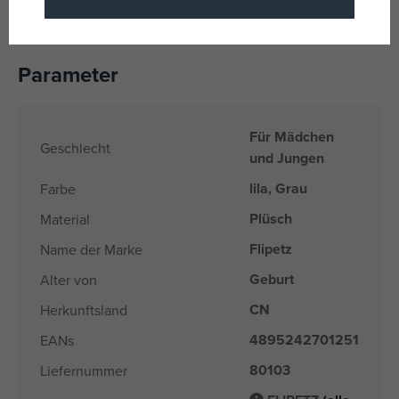
Orvault, Frankreich, info@globetrotoys.com
Parameter
Für Mädchen
Geschlecht
und Jungen
lila, Grau
Farbe
Plüsch
Material
Flipetz
Name der Marke
Geburt
Alter von
CN
Herkunftsland
4895242701251
EANs
80103
Liefernummer