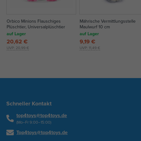
Orbico Minions Flauschiges
Mährische Vermittlungsstelle
Plüschtier, Universalplüschtier
Maulwurf 10 cm
auf Lager
auf Lager
20,62 €
9,19 €
UVP:
20,99 €
UVP:
11,49 €
Schneller Kontakt
top4toys@top4toys.de
(Mo–Fr 9:00–15:00)
Top4toys@top4toys.de