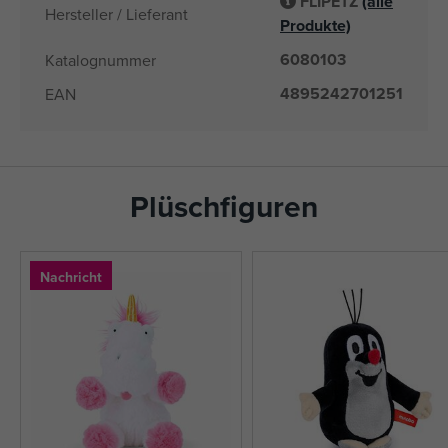
FLIPETZ
(alle
Hersteller / Lieferant
Produkte)
6080103
Katalognummer
4895242701251
EAN
Plüschfiguren
Nachricht