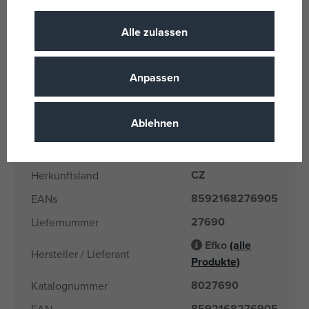
Geschlecht
Jungen
Alle zulassen
Schwarz, Grün
Farbe
Ein Spielzeug
Lizenz
Anpassen
Plastik
Material
Igráček
Produktlinie
Ablehnen
MultiGo
Name der Marke
3 Jahre
Alter von
CZ
Herkunftsland
8592168276905
EANs
27690
Liefernummer
Efko
(alle
Hersteller / Lieferant
Produkte)
8027690
Katalognummer
8592168276905