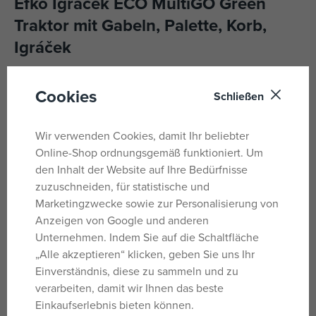
Efko Igráček ECO MultiGO Green
Traktor mit Gabeln, Palette, Korb,
Igráček
ECO MultiGO Ein grüner Traktor mit abnehmbaren
Cookies
Schließen
Ladegabeln und einem Korb mit Palette darf auf dem
Bauernhof nicht fehlen.
Wir verwenden Cookies, damit Ihr beliebter
Enthält eine Toyman-Figur, die perfekt in den Traktorsitz
Online-Shop ordnungsgemäß funktioniert. Um
passt. Kompatibel mit anderem MultiGO-Zubehör.
den Inhalt der Website auf Ihre Bedürfnisse
zuzuschneiden, für statistische und
Umweltfreundliche Verpackung.
Marketingzwecke sowie zur Personalisierung von
Hergestellt in der Tschechischen Republik.
Anzeigen von Google und anderen
Unternehmen. Indem Sie auf die Schaltfläche
„Alle akzeptieren“ klicken, geben Sie uns Ihr
Parameter
Einverständnis, diese zu sammeln und zu
verarbeiten, damit wir Ihnen das beste
Einkaufserlebnis bieten können.
Für Mädchen und