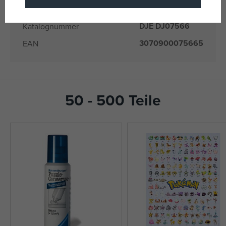
Hersteller / Lieferant
Produkte)
DJE DJ07566
Katalognummer
3070900075665
EAN
50 - 500 Teile