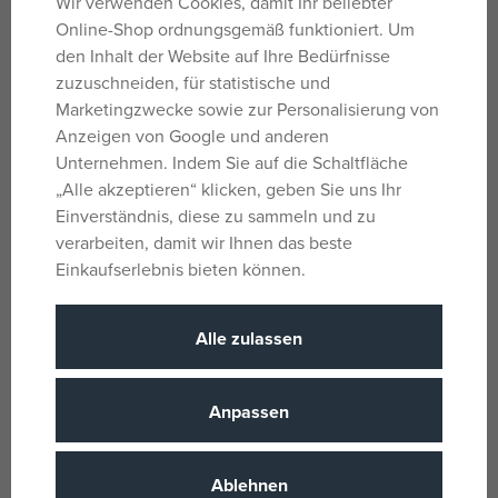
Wir verwenden Cookies, damit Ihr beliebter
Entdecken ein.\nInklusive Poster in Puzzlegröße, das als
Online-Shop ordnungsgemäß funktioniert. Um
Vorlage dient.\nHochwertige Puzzles, die Kinder immer
den Inhalt der Website auf Ihre Bedürfnisse
wieder neu zusammensetzen können.\nEine farbenfrohe
zuzuschneiden, für statistische und
Box, die sich leicht verstauen lässt.\nHergestellt in
Marketingzwecke sowie zur Personalisierung von
Europa. Aus FSC®-zertifiziertem Papier und Karton.
Anzeigen von Google und anderen
Unternehmen. Indem Sie auf die Schaltfläche
„Alle akzeptieren“ klicken, geben Sie uns Ihr
Parameter
Einverständnis, diese zu sammeln und zu
verarbeiten, damit wir Ihnen das beste
Einkaufserlebnis bieten können.
Für Mädchen und
Geschlecht
Jungen
Alle zulassen
4 Jahre
Alter von
CN
Herkunftsland
Anpassen
3070900075665
EANs
DJ07566
Liefernummer
Ablehnen
Djeco
(alle