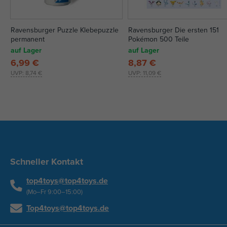
Ravensburger Puzzle Klebepuzzle
Ravensburger Die ersten 151
permanent
Pokémon 500 Teile
auf Lager
auf Lager
6,99 €
8,87 €
UVP:
8,74 €
UVP:
11,09 €
Schneller Kontakt
top4toys@top4toys.de
(Mo–Fr 9:00–15:00)
Top4toys@top4toys.de