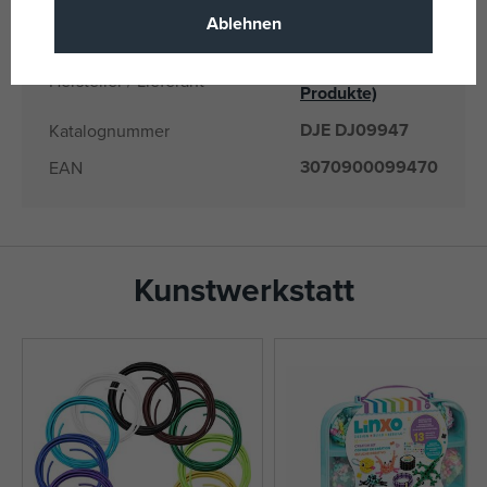
Ablehnen
DJ09947
Liefernummer
Djeco
(alle
Hersteller / Lieferant
Produkte)
DJE DJ09947
Katalognummer
3070900099470
EAN
Kunstwerkstatt