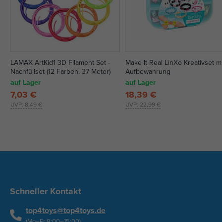
LAMAX ArtKid1 3D Filament Set -
Make It Real LinXo Kreativset m
Nachfüllset (12 Farben, 37 Meter)
Aufbewahrung
auf Lager
auf Lager
7,03 €
18,39 €
UVP:
8,49 €
UVP:
22,99 €
Schneller Kontakt
top4toys@top4toys.de
(Mo–Fr 9:00–15:00)