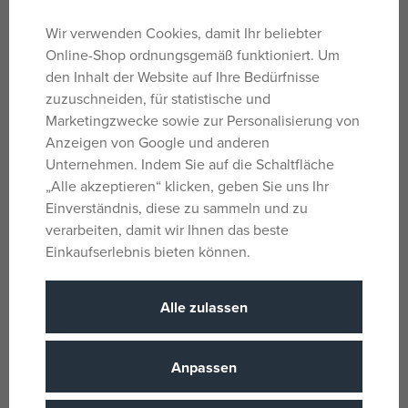
Ein großer Kreativbereich bietet Kindern die Möglichkeit,
Wir verwenden Cookies, damit Ihr beliebter
eine musikalische und farbenfrohe Parade voller Freude
Online-Shop ordnungsgemäß funktioniert. Um
zu gestalten. Zwei große, illustrierte Blöcke mit über 30
den Inhalt der Website auf Ihre Bedürfnisse
wiederverwendbaren 3D-Stickern erwecken die Fantasie
zuzuschneiden, für statistische und
der Kinder zum Leben – von Musikern mit Trommeln und
Marketingzwecke sowie zur Personalisierung von
Trompeten bis hin zu begeisterten Zuschauern. Die
Anzeigen von Google und anderen
Sticker lassen sich frei anordnen, sodass Kinder immer
Unternehmen. Indem Sie auf die Schaltfläche
wieder neue Geschichten und Szenen erfinden können.
„Alle akzeptieren“ klicken, geben Sie uns Ihr
Einverständnis, diese zu sammeln und zu
Parameter
verarbeiten, damit wir Ihnen das beste
Einkaufserlebnis bieten können.
Für Mädchen und
Geschlecht
Alle zulassen
Jungen
4 Jahre
Alter von
Anpassen
CN
Herkunftsland
3070900099470
EANs