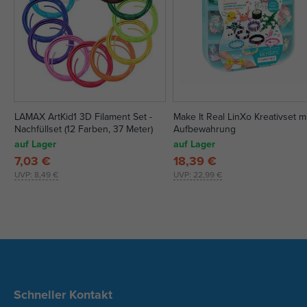
LAMAX ArtKid1 3D Filament Set -
Make It Real LinXo Kreativset m
Nachfüllset (12 Farben, 37 Meter)
Aufbewahrung
auf Lager
auf Lager
7,03 €
18,39 €
UVP:
8,49 €
UVP:
22,99 €
Schneller Kontakt