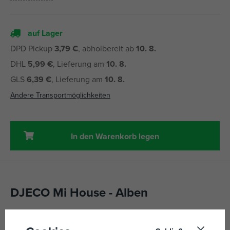
auf Lager
DPD Pickup
3,79 €
, abholbereit ab
10. 8.
DHL
5,99 €
, Lieferung am
10. 8.
GLS
6,39 €
, Lieferung am
10. 8.
Andere Transportmöglichkeiten
In den Warenkorb legen
DJECO Mi House - Alben
Ein Kreativset, das Kinder in die Welt des Modellierens
einführt.