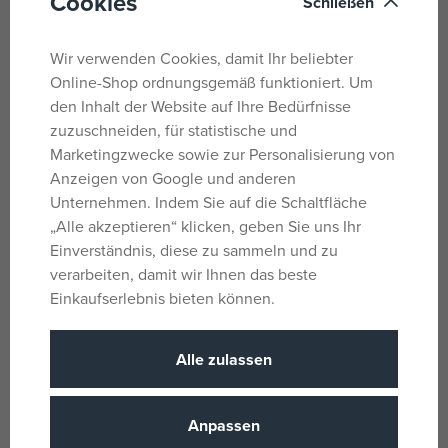
Cookies
Schließen
Schritt für Schritt – durch Malen, Kleben und Falten –
Wir verwenden Cookies, damit Ihr beliebter
erschaffen sie ihr eigenes Miniaturhaus mit einem kleinen
Online-Shop ordnungsgemäß funktioniert. Um
Bewohner und Möbeln. Das fertige Haus lässt sich
den Inhalt der Website auf Ihre Bedürfnisse
verschließen und bietet Platz für alle Accessoires und die
zuzuschneiden, für statistische und
selbst gebastelte Figur. Das Set verbindet Spaß mit Lernen
Marketingzwecke sowie zur Personalisierung von
– es fördert Konzentration, Logik und Genauigkeit und
Anzeigen von Google und anderen
eröffnet gleichzeitig Raum für Fantasie und Träume.
Unternehmen. Indem Sie auf die Schaltfläche
„Alle akzeptieren“ klicken, geben Sie uns Ihr
Parameter
Einverständnis, diese zu sammeln und zu
verarbeiten, damit wir Ihnen das beste
Einkaufserlebnis bieten können.
Für Mädchen
Geschlecht
Mehrfarbig
Farbe
Alle zulassen
Karton
Material
8 Jahre
Alter von
Anpassen