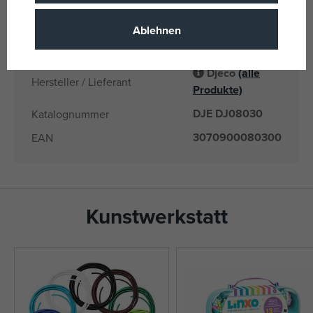
CN
Herkunftsland
3070900080300
EANs
Ablehnen
DJ08030
Liefernummer
Djeco
(alle
Hersteller / Lieferant
Produkte)
DJE DJ08030
Katalognummer
3070900080300
EAN
Kunstwerkstatt