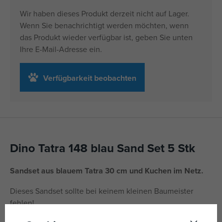
Wir haben dieses Produkt derzeit nicht auf Lager.
Wenn Sie benachrichtigt werden möchten, wenn
das Produkt wieder verfügbar ist, geben Sie unten
Ihre E-Mail-Adresse ein.
Verfügbarkeit beobachten
Dino Tatra 148 blau Sand Set 5 Stk
Sandset aus blauem Tatra 30 cm und Kuchen im Netz.
Dieses Sandset sollte bei keinem kleinen Baumeister
fehlen!