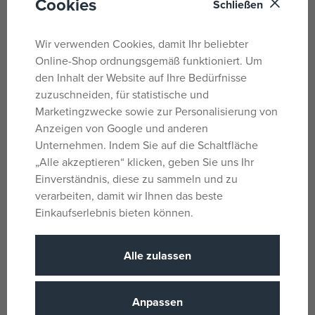
Cookies
Das Set beinhaltet ein 30 Zentimeter großes Modell eines
Schließen
blauen Tatra 148 im Pritschenwagen-Design in einem
Geflecht mit Brötchen.
Wir verwenden Cookies, damit Ihr beliebter
Online-Shop ordnungsgemäß funktioniert. Um
Abmessungen: 18x30x15 cm
den Inhalt der Website auf Ihre Bedürfnisse
zuzuschneiden, für statistische und
Parameter
Marketingzwecke sowie zur Personalisierung von
Anzeigen von Google und anderen
Unternehmen. Indem Sie auf die Schaltfläche
Für Jungs
Geschlecht
„Alle akzeptieren“ klicken, geben Sie uns Ihr
Einverständnis, diese zu sammeln und zu
Blau
Farbe
verarbeiten, damit wir Ihnen das beste
Tatra
Lizenz
Einkaufserlebnis bieten können.
Plastik
Material
5
Stückzahl, Anzahl der Stücke
Alle zulassen
Outdoor
Produktlinie
1 Jahr
Alter von
Anpassen