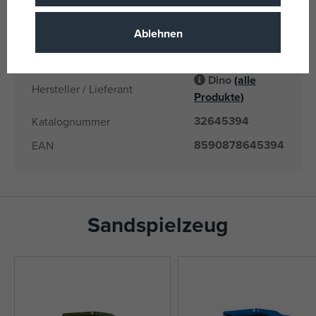
CZ
Herkunftsland
8590878645394
EANs
Ablehnen
645394
Liefernummer
Dino
(alle
Hersteller / Lieferant
Produkte)
32645394
Katalognummer
8590878645394
EAN
Sandspielzeug