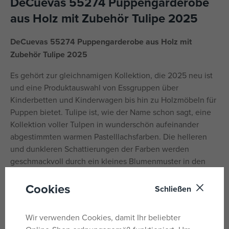
DeCuevas 55274 Puppengarderobe
aus Holz mit Zubehör Tulipe 2025
DeCuevas 55274 Puppengarderobe aus Holz mit
Zubehör Tulipe 2025
Es gehört zur gleichnamigen Kollektion, die 2025 neu ist
und eine Produktauswahl von Essgruppen über
Kinderbetten und Kinderwagen bis hin zu Holzmöbeln für
Puppen bietet. Tulipe ist, wie der Name schon sagt, eine
Kollektion voller Tulpen in wunderschön aufeinander
abgestimmten warmen Pastelllachsfarben. Die helleren
und dunkleren Schattierungen der Farben werden
geschmackvoll durch ein kleines Blumenmuster in den
gleichen Tönen auf weiß-cremefarbenem Hintergrund
Cookies
ergänzt.
Schließen
Dieses Motiv wird durch die schönen tulpenförmigen
Wir verwenden Cookies, damit Ihr beliebter
Taschen an den Kinderwagen noch verstärkt. Die