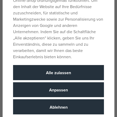
Online-Shop ordnungsgemäß funktioniert. Um
Tulpenblüte ziert auch die Holzprodukte dieser Kollektion.
den Inhalt der Website auf Ihre Bedürfnisse
Zubehör und Ausstattung:
zuzuschneiden, für statistische und
Marketingzwecke sowie zur Personalisierung von
Pastellfarbene Kleiderstange
Anzeigen von Google und anderen
3 Kleiderbügel aus Holz
Unternehmen. Indem Sie auf die Schaltfläche
Schrankmaße: 42 × 16 × 49 cm (B x T x H)
„Alle akzeptieren“ klicken, geben Sie uns Ihr
Kleidung ist nicht im Lieferumfang enthalten.
Einverständnis, diese zu sammeln und zu
verarbeiten, damit wir Ihnen das beste
Weitere Informationen:
Einkaufserlebnis bieten können.
Schönes spanisches Design
Präzise Verarbeitung
Alle zulassen
Material: MDF, Massivholz, Metall
Verpackt in einer Box in den Farben der Kollektion
Verpackungsmaße: 40 x 4,3 x 40 cm (L x B x H)
Anpassen
Paketgewicht: 4 kg
Bei ausgewählten Modellen befindet sich auf der
Verpackung ein QR-Code mit einer Video-
Ablehnen
Montageanleitung.