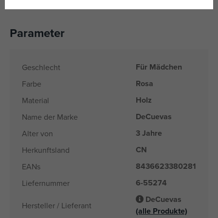
Altersempfehlung ab 3 Jahren
Parameter
Für Mädchen
Geschlecht
Rosa
Farbe
Holz
Material
DeCuevas
Name der Marke
3 Jahre
Alter von
CN
Herkunftsland
8436623380281
EANs
6-55274
Liefernummer
DeCuevas
Hersteller / Lieferant
(alle Produkte)