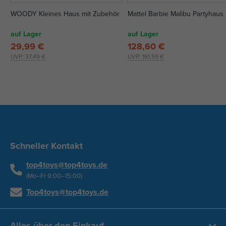
WOODY Kleines Haus mit Zubehör
Mattel Barbie Malibu Partyhaus
auf Lager
auf Lager
29,99 €
128,60 €
UVP:
37,49 €
UVP:
161,59 €
Schneller Kontakt
top4toys@top4toys.de
(Mo–Fr 9:00–15:00)
Top4toys@top4toys.de
Alles über den Einkauf