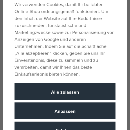
der BLW-Methode. Ein spezieller Saugnapf verhindert,
Wir verwenden Cookies, damit Ihr beliebter
dass die Platte umkippt und herunterfällt
. Praktisch
–
Online-Shop ordnungsgemäß funktioniert. Um
kann in der Spülmaschine gewaschen und in der
den Inhalt der Website auf Ihre Bedürfnisse
Mikrowelle erhitzt werden. Einzelne Fächer erleichtern
zuzuschneiden, für statistische und
das Portionieren und Sortieren verschiedener Mahlzeiten.
Marketingzwecke sowie zur Personalisierung von
Die bequemen, strukturierten Griffe erleichtern das Halten
Anzeigen von Google und anderen
und verhindern, dass die Schüssel aus der Hand rutscht.
Unternehmen. Indem Sie auf die Schaltfläche
Stark und flexibel
– resistent gegen Stöße und Stürze.
„Alle akzeptieren“ klicken, geben Sie uns Ihr
Sicher für Kinder
– enthält kein BPA und andere
Einverständnis, diese zu sammeln und zu
schädliche Substanzen. Geeignet für Kinder ab 6
verarbeiten, damit wir Ihnen das beste
Monaten.
Einkaufserlebnis bieten können.
Gebrauchsanweisung: Halten Sie das Produkt sauber.
Waschen Sie die Schüssel vor dem ersten und jedem
Alle zulassen
Gebrauch in warmem Wasser mit einem milden
Reinigungsmittel und spülen Sie sie anschließend
Anpassen
gründlich aus. Mit kochendem Wasser übergießen.
Verwenden Sie zum Reinigen keine scharfen oder
scheuernden Materialien. Die Canpol-Babyschale aus