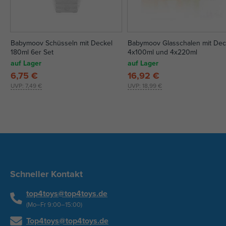
Babymoov Schüsseln mit Deckel
Babymoov Glasschalen mit Dec
180ml 6er Set
4x100ml und 4x220ml
auf Lager
auf Lager
6,75 €
16,92 €
UVP:
7,49 €
UVP:
18,99 €
Schneller Kontakt
top4toys@top4toys.de
(Mo–Fr 9:00–15:00)
Top4toys@top4toys.de