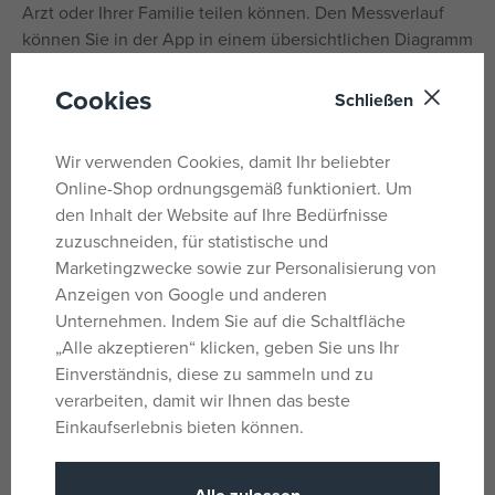
Arzt oder Ihrer Familie teilen können. Den Messverlauf
können Sie in der App in einem übersichtlichen Diagramm
verfolgen. Das Thermometer hat ein modernes Design, ist
praktisch und reisetauglich. Im Lieferumfang ist auch eine
Cookies
Schließen
Aufbewahrungstasche enthalten.
Wir verwenden Cookies, damit Ihr beliebter
Messung mit einer Genauigkeit von 0,1 °C – Dank
Online-Shop ordnungsgemäß funktioniert. Um
Infrarottechnologie und speziellen Sensoren kann das
den Inhalt der Website auf Ihre Bedürfnisse
Thermometer die Temperatur sehr genau messen, mit
zuzuschneiden, für statistische und
einer maximalen Abweichung von 0,1 °C.
Marketingzwecke sowie zur Personalisierung von
Zwei Modi zur Körpertemperaturmessung – Für höchste
Anzeigen von Google und anderen
Genauigkeit können Sie sowohl die Stirnmessung als
Unternehmen. Indem Sie auf die Schaltfläche
auch, dank des Magnetsensors, die Ohrmessung
„Alle akzeptieren“ klicken, geben Sie uns Ihr
verwenden.
Einverständnis, diese zu sammeln und zu
Temperaturmessung von Gegenständen und
verarbeiten, damit wir Ihnen das beste
Flüssigkeiten – Mit dem Thermometer können Sie auch
Einkaufserlebnis bieten können.
die Temperatur von Gegenständen oder Flüssigkeiten
bis 100 °C messen. Das Thermometer ist ein toller
Helfer beim Erwärmen von Babynahrung.