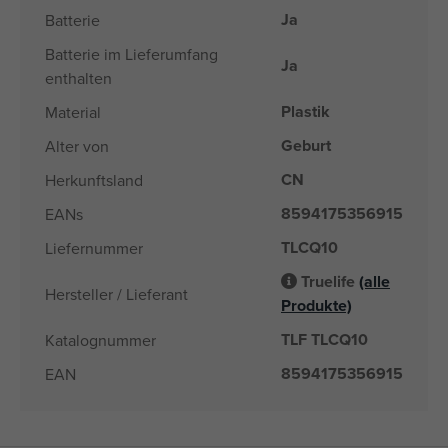
Ja
Batterie
Batterie im Lieferumfang
Ja
enthalten
Plastik
Material
Geburt
Alter von
CN
Herkunftsland
8594175356915
EANs
TLCQ10
Liefernummer
Truelife
(alle
Hersteller / Lieferant
Produkte)
TLF TLCQ10
Katalognummer
8594175356915
EAN