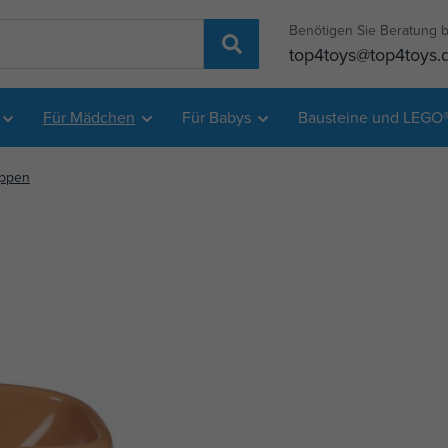
Benötigen Sie Beratung b
top4toys@top4toys.
Für Mädchen
Für Babys
Bausteine und LEGO
uppen