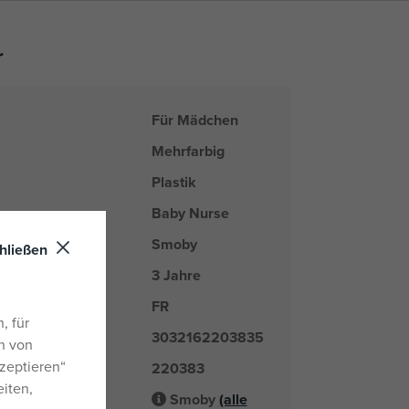
r
Für Mädchen
Mehrfarbig
Plastik
Baby Nurse
Smoby
arke
hließen
3 Jahre
FR
nd
, für
3032162203835
n von
zeptieren“
220383
er
eiten,
Smoby
(alle