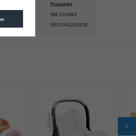
Lieferant
Produkte)
SM 220383
mmer
en
3032162203835