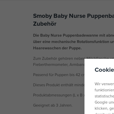
Smoby Baby Nurse Puppenb
Zubehör
Die Baby Nurse Puppenbadewanne mit abn
über eine mechanische Rotationsfunktion un
Haarewaschen der Puppe.
Zum Zubehör gehören neben Milchflasche un
Fieberthermometer, Armband und 2 Flaschen 
Cookie
Passend für Puppen bis 42 cm (Puppe nicht im
Wir verwen
Dieses Produkt enthält mindestens 76 % recyc
funktionie
Produktabmessungen (L x B x H): 24 x 42 x 13
statistisc
Google und
Geeignet ab 3 Jahren.
klicken, g