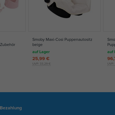
Smoby Maxi-Cosi Puppenautositz
Smo
 Zubehör
beige
Pup
auf Lager
auf 
25,99 €
96,
UVP:
33,29 €
UVP:
 Bezahlung