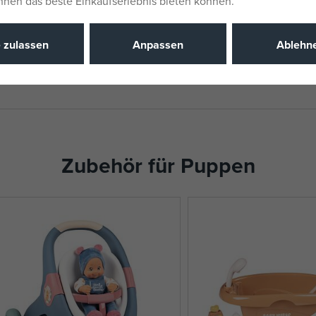
Ihnen das beste Einkaufserlebnis bieten können.
Hersteller / 
Katalognu
e zulassen
Anpassen
Ablehn
EAN
Zubehör für Puppen