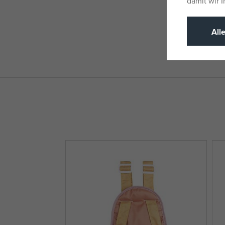
damit wir 
All