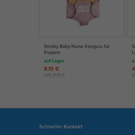
Smoby Baby Nurse Känguru für
S
Puppen
L
auf Lager
a
8,15 €
4
UVP:
10,99 €
U
Schneller Kontakt