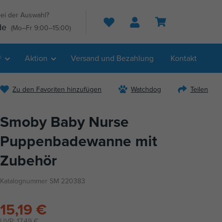
ei der Auswahl?
Suche
de
(Mo–Fr 9:00–15:00)
®
Aktion
Versand und Bezahlung
Kontakt
Zu den Favoriten hinzufügen
Watchdog
Teilen
Smoby Baby Nurse
Puppenbadewanne mit
Zubehör
Katalognummer SM 220383
15,19 €
UVP:
17,49 €