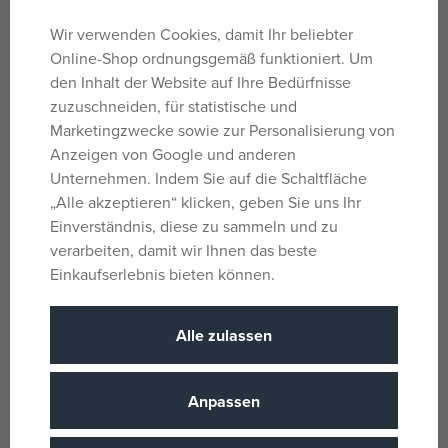
für Erwachsene
Wir verwenden Cookies, damit Ihr beliebter
Schwarzer Hexenhut für Erwachsene!
Online-Shop ordnungsgemäß funktioniert. Um
den Inhalt der Website auf Ihre Bedürfnisse
Mit diesem auffälligen Hut werden Sie zum Star der
zuzuschneiden, für statistische und
Karnevalsparty und verblüffen all Ihre Freunde!
Marketingzwecke sowie zur Personalisierung von
Anzeigen von Google und anderen
Parameter
Unternehmen. Indem Sie auf die Schaltfläche
„Alle akzeptieren“ klicken, geben Sie uns Ihr
Einverständnis, diese zu sammeln und zu
Für Mädchen
verarbeiten, damit wir Ihnen das beste
Geschlecht
und Jungen
Einkaufserlebnis bieten können.
Schwarz
Farbe
Alle zulassen
Textil
Material
18 Jahre
Alter von
Anpassen
CN
Herkunftsland
8590687603127
EANs