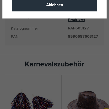
Ablehnen
603127
Liefernummer
Rappa
(alle
Hersteller / Lieferant
Produkte)
RAP603127
Katalognummer
8590687603127
EAN
Karnevalszubehör