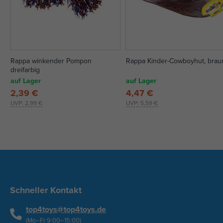
Rappa winkender Pompon
Rappa Kinder-Cowboyhut, brau
dreifarbig
auf Lager
auf Lager
2,39 €
4,47 €
UVP:
2,99 €
UVP:
5,59 €
Schneller Kontakt
top4toys@top4toys.de
(Mo–Fr 9:00–15:00)