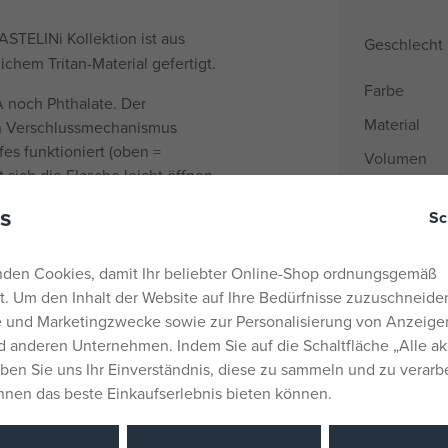
ASTELINi Kollektion ist aus
Geschlecht
hem Tritan-Material gefertigt.
Farbe
A noch Phthalate. Der
Material
en Verschlussmechanismus
fes funktioniert (oben =
Volumen
 sich die Flasche leicht öffnen
Alter von
aufen geschützt. Auf der
s
Sc
skala, die dabei hilft, einen
Herkunftsla
EANs
den Cookies, damit Ihr beliebter Online-Shop ordnungsgemäß
ner maximalen Temperatur von
Liefernumm
rt. Um den Inhalt der Website auf Ihre Bedürfnisse zuzuschneiden
he und Marketingzwecke sowie zur Personalisierung von Anzeige
Hersteller / 
 anderen Unternehmen. Indem Sie auf die Schaltfläche „Alle ak
ung einfach, der Durchmesser
eben Sie uns Ihr Einverständnis, diese zu sammeln und zu verarb
Katalognu
Ihnen das beste Einkaufserlebnis bieten können.
rehaltige Getränke geeignet.
EAN