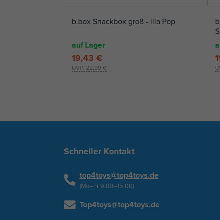
b.box Snackbox groß - lila Pop
b
S
auf Lager
a
19,43 €
1
UVP:
22,99 €
U
Schneller Kontakt
top4toys@top4toys.de
(Mo–Fr 9:00–15:00)
Top4toys@top4toys.de