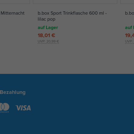
 Mitternacht
b.box Sport Trinkflasche 600 ml -
b.bo
lilac pop
auf Lager
auf 
18,01 €
19,
UVP:
20,99 €
UVP:
 Bezahlung