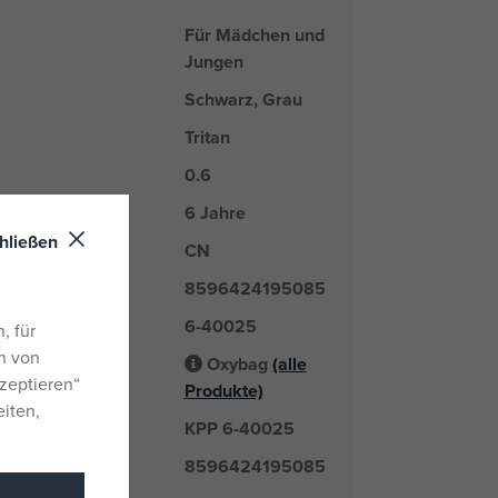
Für Mädchen und
Jungen
Schwarz, Grau
Tritan
0.6
6 Jahre
hließen
CN
nd
8596424195085
6-40025
er
, für
n von
Oxybag
(alle
Lieferant
zeptieren“
Produkte)
eiten,
KPP 6-40025
mmer
8596424195085