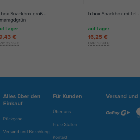
.box Snackbox groß -
b.box Snackbox mittel -
maragdgrün
uf Lager
auf Lager
9,43 €
16,25 €
VP:
22,99 €
UVP:
18,99 €
Alles über den
Für Kunden
Versand und
Einkauf
Über uns
Rückgabe
Freie Stellen
Versand und Bezahlung
Kontakt