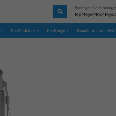
Benötigen Sie Beratung b
top4toys@top4toys.
Für Mädchen
Für Babys
Bausteine und LEGO