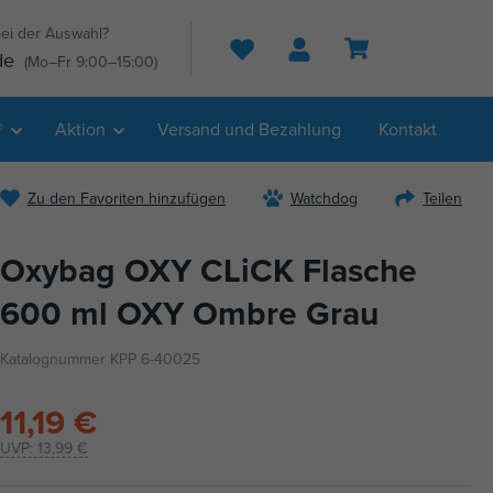
ei der Auswahl?
Suche
de
(Mo–Fr 9:00–15:00)
®
Aktion
Versand und Bezahlung
Kontakt
Zu den Favoriten hinzufügen
Watchdog
Teilen
Oxybag OXY CLiCK Flasche
600 ml OXY Ombre Grau
Katalognummer KPP 6-40025
11,19 €
UVP:
13,99 €