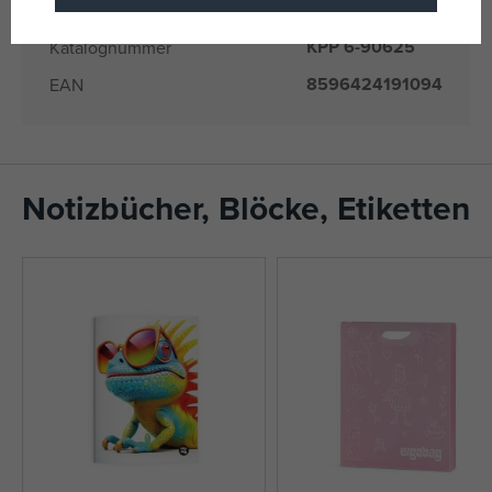
Produkte)
KPP 6-90625
Katalognummer
8596424191094
EAN
Notizbücher, Blöcke, Etiketten