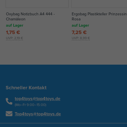
Oxybag Notizbuch A4 444 -
Ergobag Plastikteller Prinzessin
Chamäleon
Rosa
auf Lager
auf Lager
1,75 €
7,25 €
UVP:
2,19 €
UVP:
8,99 €
Schneller Kontakt
top4toys@top4toys.de
(Mo–Fr 9:00–15:00)
Top4toys@top4toys.de