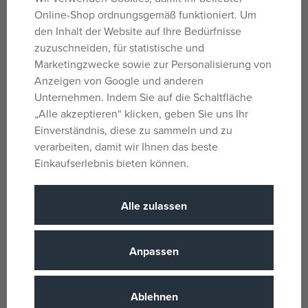
Ideal zum Schreiben von Notizen, Aufzeichnungen oder
Online-Shop ordnungsgemäß funktioniert. Um
Schulaufgaben.
den Inhalt der Website auf Ihre Bedürfnisse
zuzuschneiden, für statistische und
Marketingzwecke sowie zur Personalisierung von
Parameter
Anzeigen von Google und anderen
Unternehmen. Indem Sie auf die Schaltfläche
„Alle akzeptieren“ klicken, geben Sie uns Ihr
Für Mädchen
Geschlecht
Einverständnis, diese zu sammeln und zu
und Jungen
verarbeiten, damit wir Ihnen das beste
NEIN
Batterie
Einkaufserlebnis bieten können.
Papier
Material
6 Jahre
Alter von
Alle zulassen
CZ
Herkunftsland
8596424191094
Anpassen
EANs
6-90625
Liefernummer
Ablehnen
Oxybag
(alle
Hersteller / Lieferant