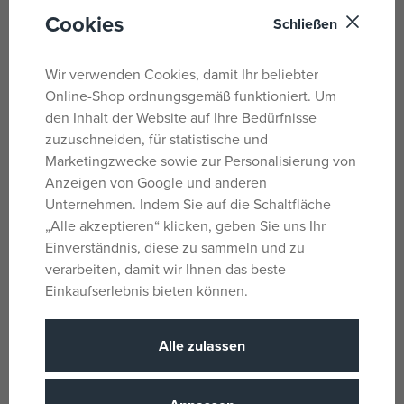
Cookies
Kuscheln.
Schließen
Die exquisiten Details des Plüschtiers stellen die Figur aus
Wir verwenden Cookies, damit Ihr beliebter
der Netflix-Serie realistisch dar. Lassen Sie Ihrer Fantasie
Online-Shop ordnungsgemäß funktioniert. Um
freien Lauf und erschaffen Sie Ihre eigenen Abenteuer mit
den Inhalt der Website auf Ihre Bedürfnisse
diesem neuen Plüschtier!
zuzuschneiden, für statistische und
Marketingzwecke sowie zur Personalisierung von
Parameter
Anzeigen von Google und anderen
Unternehmen. Indem Sie auf die Schaltfläche
„Alle akzeptieren“ klicken, geben Sie uns Ihr
Für Mädchen
Geschlecht
Einverständnis, diese zu sammeln und zu
verarbeiten, damit wir Ihnen das beste
Mehrfarbig
Farbe
Einkaufserlebnis bieten können.
GABBY'S
Lizenz
DOLLHOUSE
Alle zulassen
Plüsch
Material
GABBY'S
Produktlinie