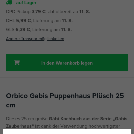
auf Lager
DPD Pickup
3,79 €
, abholbereit ab
11. 8.
DHL
5,99 €
, Lieferung am
11. 8.
GLS
6,39 €
, Lieferung am
11. 8.
Andere Transportmöglichkeiten
In den Warenkorb legen
Orbico Gabis Puppenhaus Plüsch 25
cm
Dieses 25 cm große
Gábi-Kochbuch aus der Serie „Gábis
Zauberhaus“
ist dank der Verwendung hochwertigster
Stoffe und einer sehr weichen Füllung ideal zum