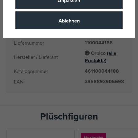
Anpassen
DOLLHOUSE
3 Jahre
Alter von
Ablehnen
CN
Herkunftsland
3858893906698
EANs
1100044188
Liefernummer
Orbico
(alle
Hersteller / Lieferant
Produkte)
461100044188
Katalognummer
3858893906698
EAN
Plüschfiguren
Nachricht