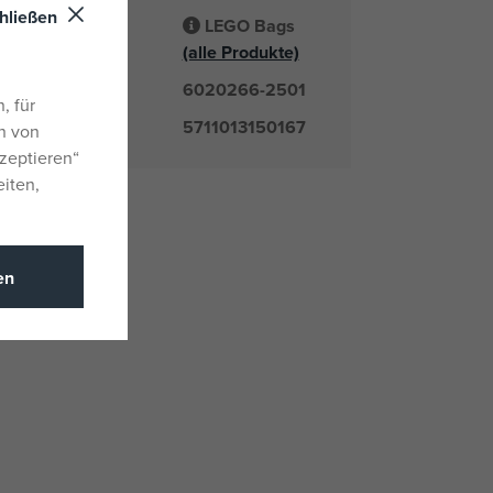
hließen
LEGO Bags
Lieferant
(alle Produkte)
6020266-2501
mmer
, für
5711013150167
n von
zeptieren“
eiten,
en