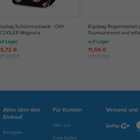
xybag Schülerrucksack - OXY
Ergobag Regenmantel g
COOLER Magnolia
fluoreszierend und refl
uf Lager
auf Lager
5,72 €
11,59 €
VP:
56,99 €
UVP:
14,49 €
Alles über den
Für Kunden
Versand und
Einkauf
Über uns
Rückgabe
Freie Stellen