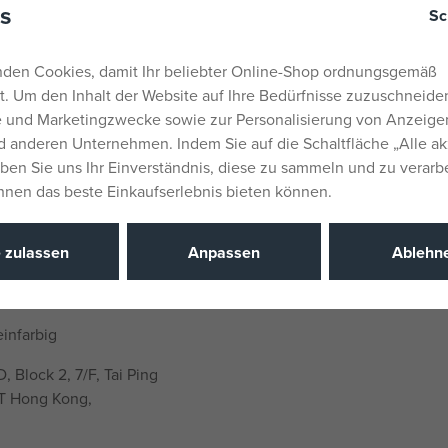
s
Sc
Hersteller / 
den Cookies, damit Ihr beliebter Online-Shop ordnungsgemäß
Katalognu
rt. Um den Inhalt der Website auf Ihre Bedürfnisse zuzuschneiden
ah am Rücken zu tragen
EAN
he und Marketingzwecke sowie zur Personalisierung von Anzeige
 anderen Unternehmen. Indem Sie auf die Schaltfläche „Alle ak
eben Sie uns Ihr Einverständnis, diese zu sammeln und zu verarb
Ihnen das beste Einkaufserlebnis bieten können.
e zulassen
Anpassen
Ablehn
infarbig
 Block 2, 7/F, Tai Ping
NT Hong Kong,