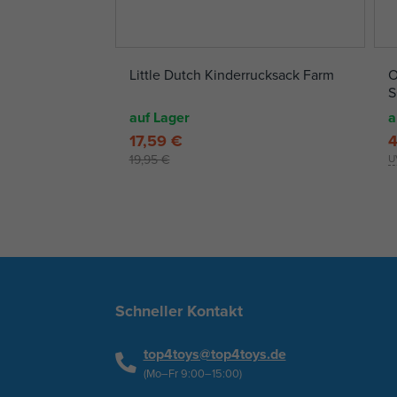
Little Dutch Kinderrucksack Farm
O
S
auf Lager
a
17,59 €
4
19,95 €
U
Schneller Kontakt
top4toys@top4toys.de
(Mo–Fr 9:00–15:00)