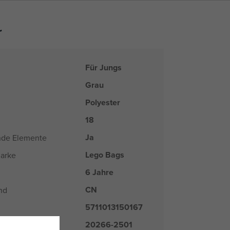
r
Für Jungs
Grau
Polyester
18
Ja
nde Elemente
Lego Bags
arke
6 Jahre
CN
nd
5711013150167
20266-2501
er