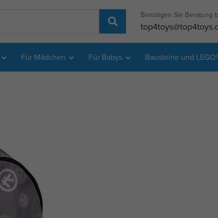
Benötigen Sie Beratung b
top4toys@top4toys.
Für Mädchen
Für Babys
Bausteine und LEGO