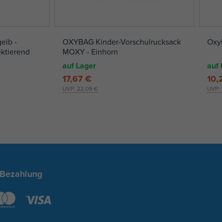
elb -
OXYBAG Kinder-Vorschulrucksack
Oxy
ektierend
MOXY - Einhorn
auf Lager
auf 
17,67 €
10,
UVP:
22,09 €
UVP:
 Bezahlung