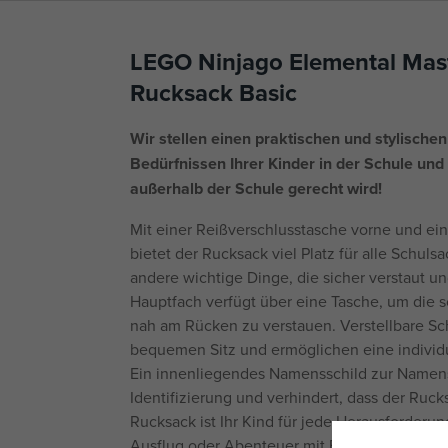
LEGO Ninjago Elemental Mast
Rucksack Basic
Wir stellen einen praktischen und stylische
Bedürfnissen Ihrer Kinder in der Schule und
außerhalb der Schule gerecht wird!
Mit einer Reißverschlusstasche vorne und e
bietet der Rucksack viel Platz für alle Schul
andere wichtige Dinge, die sicher verstaut un
Hauptfach verfügt über eine Tasche, um die 
nah am Rücken zu verstauen. Verstellbare Sch
bequemen Sitz und ermöglichen eine individ
Ein innenliegendes Namensschild zur Namensb
Identifizierung und verhindert, dass der Ruck
Rucksack ist Ihr Kind für jede Herausforderun
Ausflug oder Abenteuer mit Freunden.