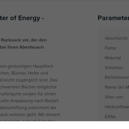
er of Energy -
Paramete
Geschlecht
n Rucksack vor, der den
 bei ihren Abenteuern
Farbe
Material
inem geräumigen Hauptfach
Volumen
sachen, Bücher, Hefte und
Reflektiere
d leicht zugänglich sind. Das
schwersten Bücher möglichst
Name der M
ultergurte sorgen für einen
Alter von
uelle Anpassung nach Bedarf.
Herkunftsla
eschriftung erleichtert die
sack verloren geht. Mit diesem
EANs
g gerüstet, egal ob Schultag,
Liefernumm