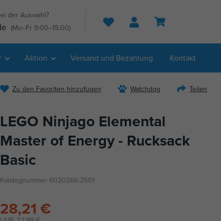
ei der Auswahl?
Suche
de
(Mo–Fr 9:00–15:00)
®
Aktion
Versand und Bezahlung
Kontakt
Zu den Favoriten hinzufügen
Watchdog
Teilen
LEGO Ninjago Elemental
Master of Energy - Rucksack
Basic
Katalognummer 6020266-2501
28,21 €
UVP:
32,99 €