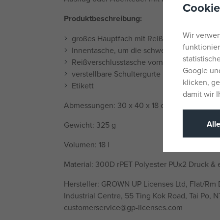
Cookie
Produktbeschreibung:
Wir verwen
großes Hauptfach mit Reißverschluss
funktionie
Innentasche, um die schwersten Bücher n
statistisc
Reißverschlusstasche vorne
Google und
verstellbare Schultergurte
klicken, g
Etikett
damit wir 
Abmessungen: 30 x 40 x 18 cm (B x H x T)
All
Gewicht: 325 g
Volumen: 18 l
Material: 300D rPET Polyester PUx2 Druck & e
Hersteller: GROWN UP Licenses Ltd, Flat/Rm D,
Industrial Centre, 55 Ting Kok Road, Tai Po, 
customerservice@gp-licenses.com