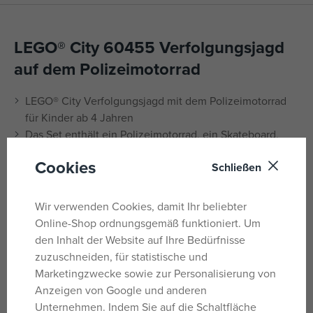
LEGO® City 60455 Verfolgungsjagd
auf dem Polizeimotorrad
LEGO® City Verfolgungsjagd mit dem Polizeimotorrad
für Kinder ab 4 Jahren
Das Set enthält ein Polizeimotorrad, ein Skateboard,
einen Geldautomaten und 2 Minifiguren.
Cookies
Schließen
Spielen Sie Verfolgungsjagd mit einem Polizisten,
einem Verbrecher, einem Banknotenmodell und einem
sich öffnenden Geldautomaten
Wir verwenden Cookies, damit Ihr beliebter
Zum Zubehör gehören eine Taschenlampe,
Online-Shop ordnungsgemäß funktioniert. Um
Handschellen und ein Brecheisen
den Inhalt der Website auf Ihre Bedürfnisse
Dieses LEGO® City Bauset ist ein tolles
zuzuschneiden, für statistische und
Weihnachtsgeschenk für Kinder ab 4 Jahren
Marketingzwecke sowie zur Personalisierung von
Enthält einen LEGO® Starterstein und eine digitale 3D-
Anzeigen von Google und anderen
Anleitung in der LEGO Builder App
Unternehmen. Indem Sie auf die Schaltfläche