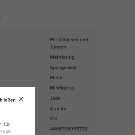
r
Für Mädchen und
Jungen
Mehrfarbig
Sponge Bob
Metall
Minifigurky
Jada
arke
hließen
8 Jahre
CN
nd
, für
4006333095733
n von