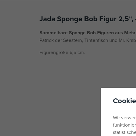
Jada Sponge Bob Figur 2,5",
Sammelbare Sponge Bob-Figuren aus Metall
Patrick der Seestern, Tintenfisch und Mr. Krab
Figurengröße 6,5 cm.
Cookie
Wir verwen
funktionie
statistisc