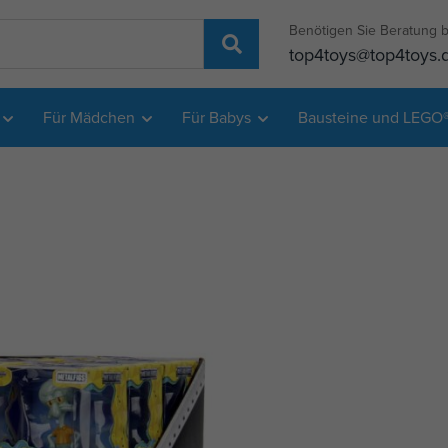
Benötigen Sie Beratung b
top4toys@top4toys.
Für Mädchen
Für Babys
Bausteine und LEGO