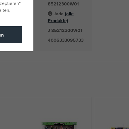
zeptieren“
85212300W01
er
eiten,
Jada
(alle
Lieferant
Produkte)
J 85212300W01
mmer
en
4006333095733