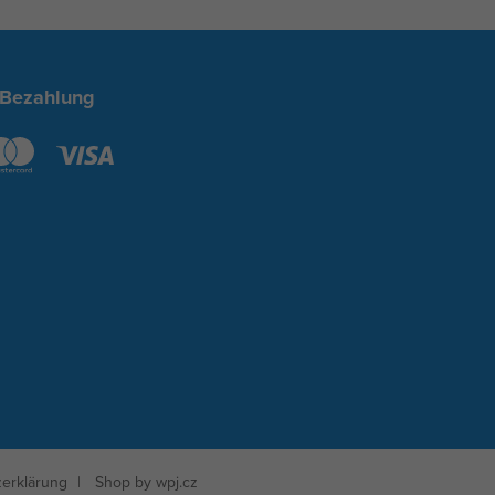
 Bezahlung
erklärung
Shop by
wpj.cz