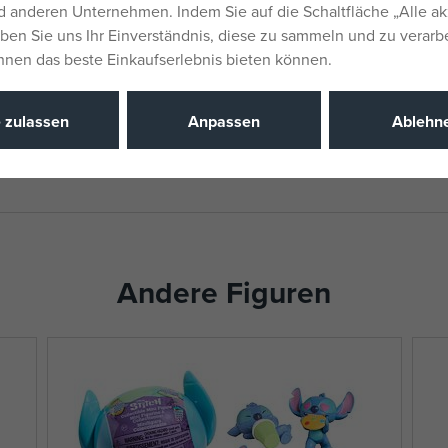
 anderen Unternehmen. Indem Sie auf die Schaltfläche „Alle ak
Liefernumm
eben Sie uns Ihr Einverständnis, diese zu sammeln und zu verarb
Ihnen das beste Einkaufserlebnis bieten können.
Hersteller / 
Katalognu
e zulassen
Anpassen
Ablehn
EAN
Andere Figuren