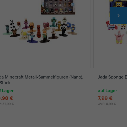
da Minecraft Metall-Sammelfiguren (Nano),
Jada Sponge Bo
 Stück
f Lager
auf Lager
,98 €
7,99 €
P:
37,99 €
UVP:
8,99 €