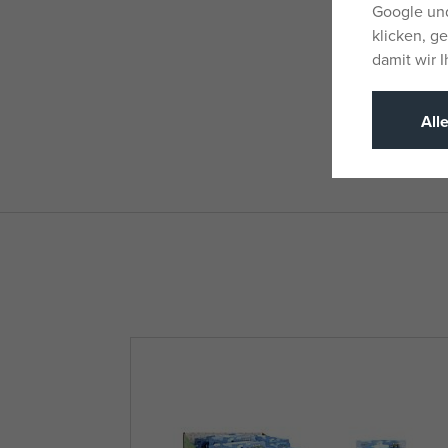
Google und
klicken, g
damit wir 
All