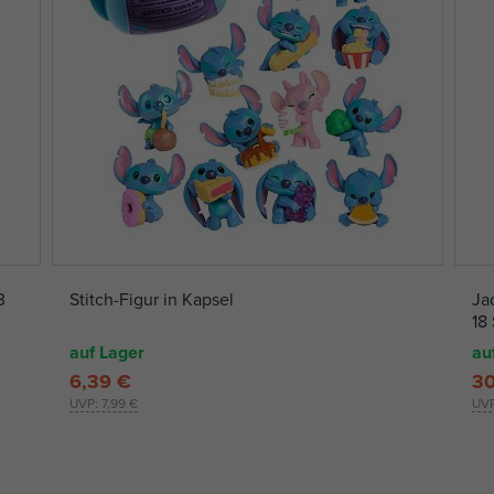
3
Stitch-Figur in Kapsel
Ja
18
auf Lager
au
6,39 €
30
UVP:
7,99 €
UV