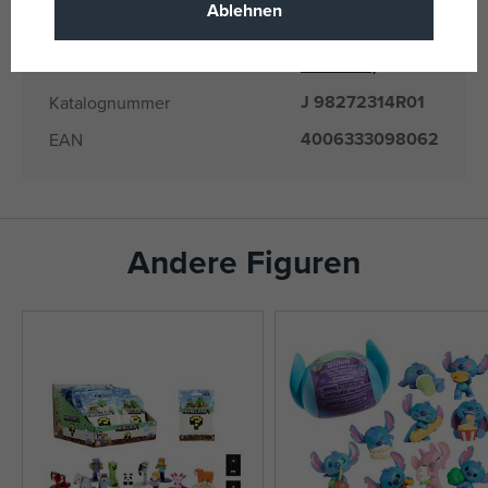
98272314R01
Liefernummer
Ablehnen
Jada
(alle
Hersteller / Lieferant
Produkte)
J 98272314R01
Katalognummer
4006333098062
EAN
Andere Figuren