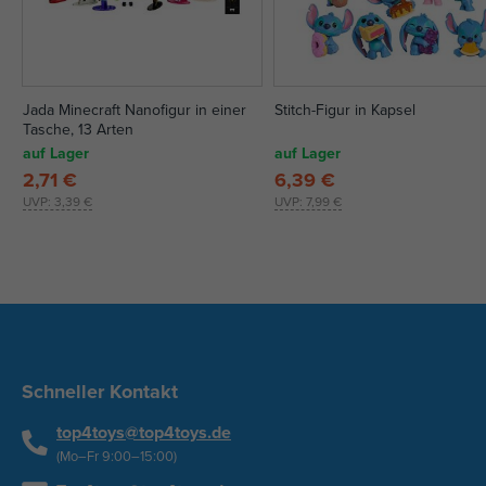
Jada Minecraft Nanofigur in einer
Stitch-Figur in Kapsel
Tasche, 13 Arten
auf Lager
auf Lager
2,71 €
6,39 €
UVP:
3,39 €
UVP:
7,99 €
Schneller Kontakt
top4toys@top4toys.de
(Mo–Fr 9:00–15:00)