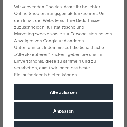
Sammlerfigur aus Metall, 10 cm.
Wir verwenden Cookies, damit Ihr beliebter
Online-Shop ordnungsgemäß funktioniert. Um
Parameter
den Inhalt der Website auf Ihre Bedürfnisse
zuzuschneiden, für statistische und
Marketingzwecke sowie zur Personalisierung von
Anzeigen von Google und anderen
Für Jungs
Geschlecht
Unternehmen. Indem Sie auf die Schaltfläche
Schwarz, Rot
Farbe
„Alle akzeptieren“ klicken, geben Sie uns Ihr
Marvel
Lizenz
Einverständnis, diese zu sammeln und zu
verarbeiten, damit wir Ihnen das beste
Metall
Material
Einkaufserlebnis bieten können.
Marvel
Produktlinie
Jada
Name der Marke
Alle zulassen
14 Jahre
Alter von
CN
Herkunftsland
Anpassen
4006333098062
EANs