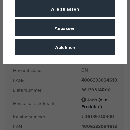
Batterie im Lieferumfang
Ja
Alle zulassen
enthalten
Plastik
Material
Anpassen
USB Dobíjení
Anzahl und Art der Batterien
Ghostbusters
Produktlinie
Ablehnen
Jada
Name der Marke
8 Jahre
Alter von
CN
Herkunftsland
4006333094613
EANs
36139314R00
Liefernummer
Jada
(alle
Hersteller / Lieferant
Produkte)
J 36139314R00
Katalognummer
4006333094613
EAN