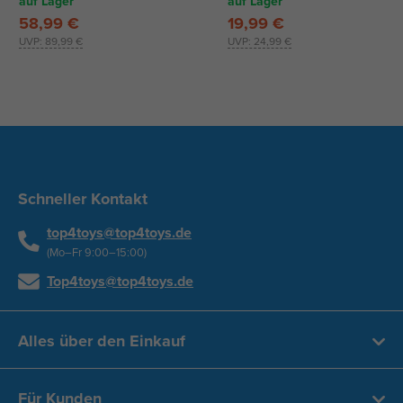
auf Lager
auf Lager
58,99 €
19,99 €
UVP:
89,99 €
UVP:
24,99 €
Schneller Kontakt
top4toys@top4toys.de
(Mo–Fr 9:00–15:00)
Top4toys@top4toys.de
Alles über den Einkauf
Für Kunden