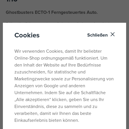
Ghostbusters ECTO-1 Ferngesteuertes Auto.
2 Kanäle (fährt vorwärts, rückwärts, links und rechts).
Frequenz 2,4 GHz. Turbofunktion.
Cookies
Schließen
Höchstgeschwindigkeit 9 km/h. Farbe weiß.
Wir verwenden Cookies, damit Ihr beliebter
Im Maßstab 1:16.
Online-Shop ordnungsgemäß funktioniert. Um
den Inhalt der Website auf Ihre Bedürfnisse
Größe 29 cm.
zuzuschneiden, für statistische und
Marketingzwecke sowie zur Personalisierung von
Parameter
Anzeigen von Google und anderen
Unternehmen. Indem Sie auf die Schaltfläche
„Alle akzeptieren“ klicken, geben Sie uns Ihr
Für Jungs
Geschlecht
Einverständnis, diese zu sammeln und zu
verarbeiten, damit wir Ihnen das beste
Mehrfarbig
Farbe
Einkaufserlebnis bieten können.
Ja
Batterie