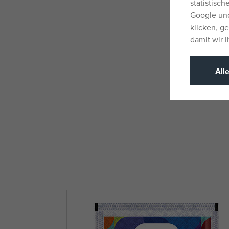
statistisc
Google und
klicken, g
damit wir 
All