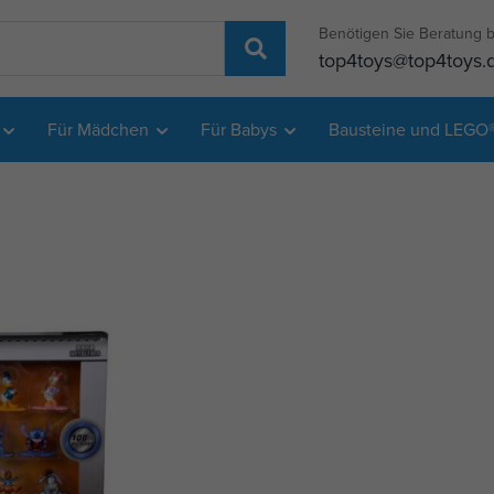
Benötigen Sie Beratung b
top4toys@top4toys.
Für Mädchen
Für Babys
Bausteine und LEGO