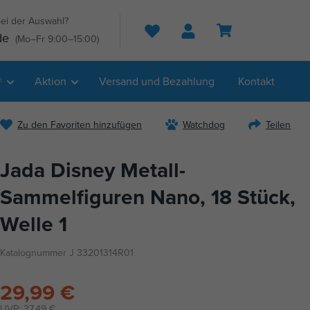
ei der Auswahl?
Suche
de
(Mo–Fr 9:00–15:00)
®
Aktion
Versand und Bezahlung
Kontakt
Zu den Favoriten hinzufügen
Watchdog
Teilen
Jada Disney Metall-
Sammelfiguren Nano, 18 Stück,
Welle 1
Katalognummer J 33201314R01
29,99 €
UVP:
37,49 €