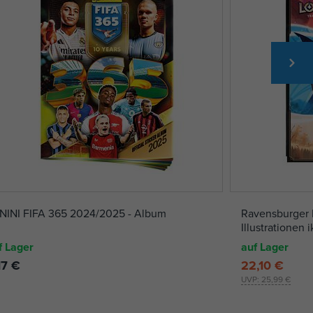
NINI FIFA 365 2024/2025 - Album
Ravensburger 
Illustrationen 
f Lager
auf Lager
17 €
22,10 €
UVP:
25,99 €