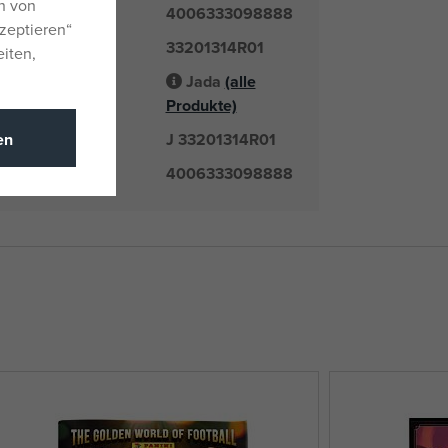
n von
4006333098888
zeptieren“
33201314R01
er
eiten,
Jada
(alle
Lieferant
Produkte)
J 33201314R01
en
mmer
4006333098888