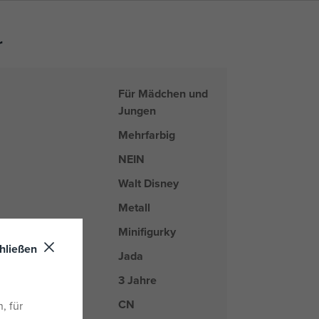
r
Für Mädchen und
Jungen
Mehrfarbig
NEIN
Walt Disney
Metall
Minifigurky
hließen
Jada
arke
3 Jahre
CN
nd
, für