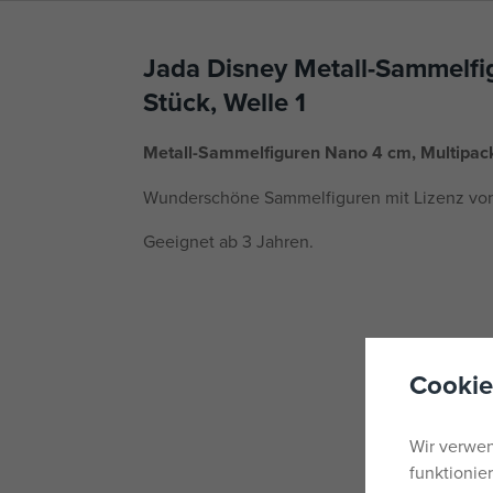
Jada Disney Metall-Sammelfi
Stück, Welle 1
Metall-Sammelfiguren Nano 4 cm, Multipack
Wunderschöne Sammelfiguren mit Lizenz von
Geeignet ab 3 Jahren.
Cookie
Wir verwen
funktionie