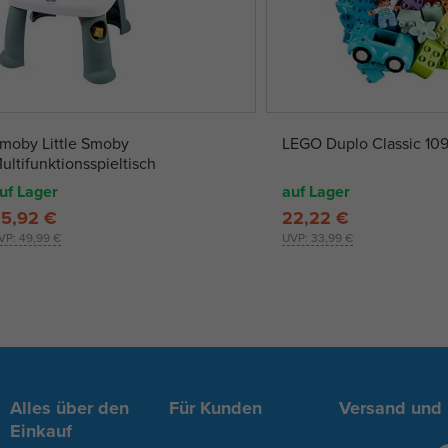
moby Little Smoby
LEGO Duplo Classic 109
ultifunktionsspieltisch
uf Lager
auf Lager
5,92 €
22,22 €
VP:
49,99 €
UVP:
33,99 €
Alles über den
Für Kunden
Versand und
Einkauf