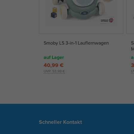
Smoby LS 3-in-1 Lauflernwagen
S
M
auf Lager
a
40,99 €
3
UVP:
53,99 €
U
Schneller Kontakt