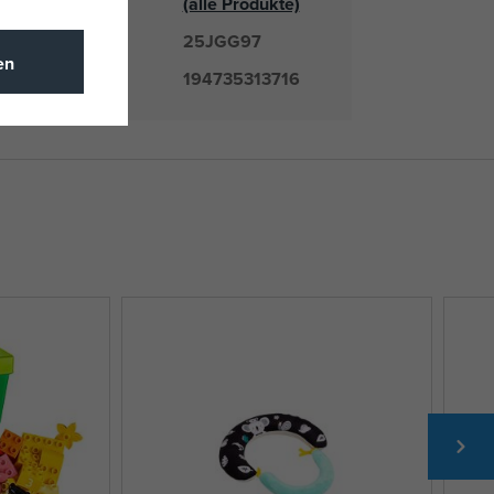
(alle Produkte)
25JGG97
mmer
en
194735313716