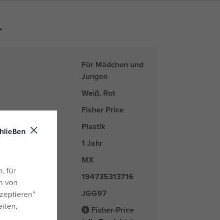
r
Für Mädchen und
Jungen
Weiß, Rot
Fisher Price
Plastik
hließen
1 Jahr
MX
nd
, für
194735313716
n von
JGG97
er
zeptieren“
eiten,
Fisher-Price
Lieferant