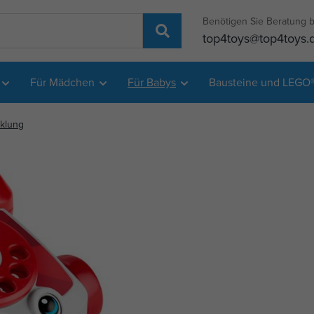
Benötigen Sie Beratung b
top4toys@top4toys.
Für Mädchen
Für Babys
Bausteine und LEGO
cklung