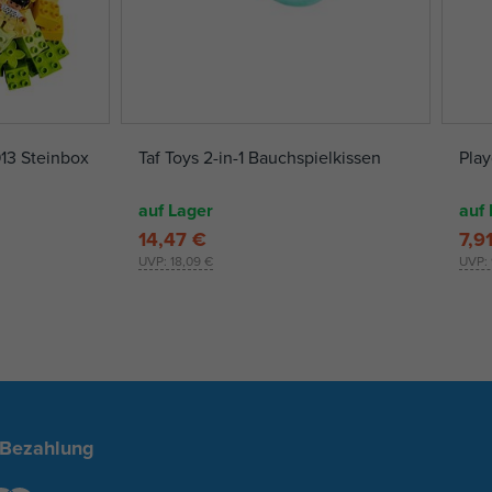
13 Steinbox
Taf Toys 2-in-1 Bauchspielkissen
Play
auf Lager
auf 
14,47 €
7,9
UVP:
18,09 €
UVP:
 Bezahlung