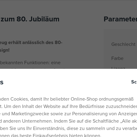
n zum 80. Jubiläum
Paramete
ug erhält anlässlich des 80-
Geschlecht
sign!
Farbe
e bekannten Funktionen: eine
Lizenz
ne und Augen, die sich auf und
 Dieses freundliche Telefon
Material
s
Sc
dert gleichzeitig ihre
Alter von
und überall „anrufen“.
den Cookies, damit Ihr beliebter Online-Shop ordnungsgemäß
Herkunftsla
rt. Um den Inhalt der Website auf Ihre Bedürfnisse zuzuschneiden
EANs
he und Marketingzwecke sowie zur Personalisierung von Anzeige
Liefernumm
 anderen Unternehmen. Indem Sie auf die Schaltfläche „Alle ak
eben Sie uns Ihr Einverständnis, diese zu sammeln und zu verarb
Hersteller / 
Ihnen das beste Einkaufserlebnis bieten können.