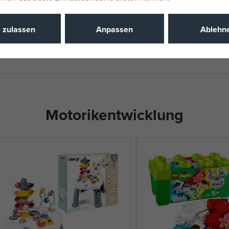
Katalognu
e zulassen
Anpassen
Ablehn
EAN
Motorikentwicklung