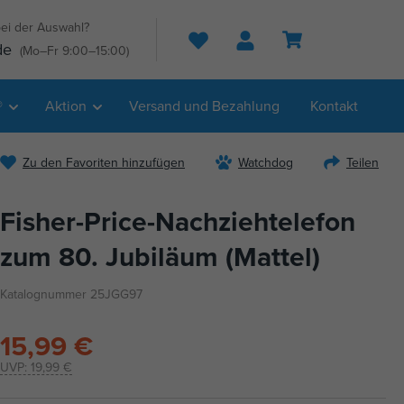
ei der Auswahl?
Suche
de
(Mo–Fr 9:00–15:00)
®
Aktion
Versand und Bezahlung
Kontakt
Zu den Favoriten hinzufügen
Watchdog
Teilen
Fisher-Price-Nachziehtelefon
zum 80. Jubiläum (Mattel)
Katalognummer 25JGG97
15,99 €
UVP:
19,99 €