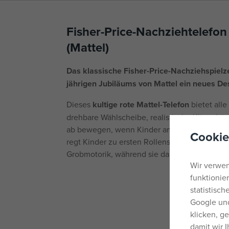
Fisher-Price-Nachziehtelefo
(Mattel)
Das klassische Fisher-Price-Nachziehspielze
jährigen Jubiläums von Mattel ein neues De
Dieses
kultige rote Mattel-Telefon
bietet all
drehbare Wählscheibe, realistische Klingeltö
ab bewegen, wenn Kinder am Telefon ziehen.
Cookie
regt Kinder zu ersten Rollenspielen an und för
Grobmotorik, während sie damit herumlaufen 
Wir verwen
funktionie
statistisc
Google und
klicken, g
damit wir 