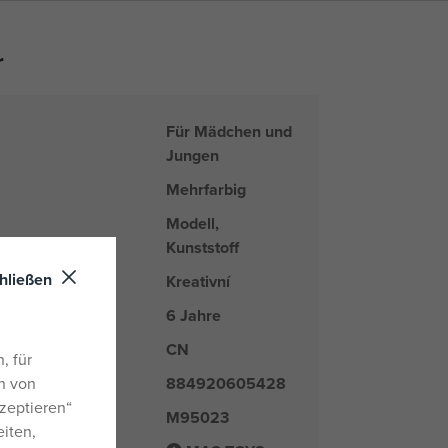
r
Für Mädchen und
Jungen
Mehrfarbig
Modell,
Kunststoff
hließen
Kreativní
arke
6 Jahre
CN
nd
, für
884920605428
n von
zeptieren“
M95023
er
eiten,