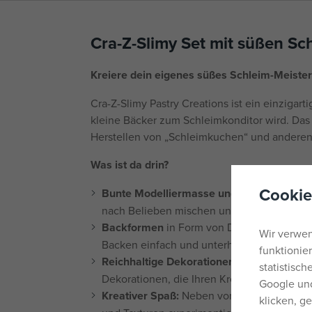
Cra-Z-Slimy Set mit süßen Sc
Kreiere dein eigenes süßes Schleim-Meiste
Cra-Z-Slimy Pastry Creations ist ein einzigart
kleine Bäcker zum Schleimkonditor wird. Das 
Herstellen von „Schleimkuchen“ und anderen 
Was ist da drin?
Cookie
Bunte Modelliermasse und Schleime
in ve
nach Belieben mischen und kombinieren k
Backformen
in Form von Desserts und and
Wir verwen
Backen einfach und unterhaltsam machen.
funktionie
Reichhaltige Dekorationen:
Glitzer, buntes
statistisc
Dekorationen, die Ihren Kreationen einen t
Google und
Kreativer Spaß:
Neben vorgefertigten Reze
klicken, g