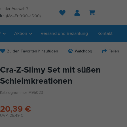
ei der Auswahl?
Suche
de
(Mo–Fr 9:00–15:00)
®
Aktion
Versand und Bezahlung
Kontakt
Zu den Favoriten hinzufügen
Watchdog
Teilen
Cra-Z-Slimy Set mit süßen
Schleimkreationen
Katalognummer M95023
20,39 €
UVP:
25,49 €