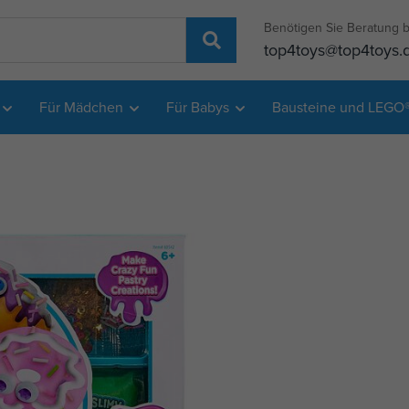
Benötigen Sie Beratung b
top4toys@top4toys.
Für Mädchen
Für Babys
Bausteine und LEGO