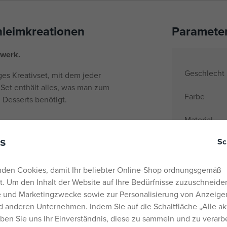
hleimkreationen
Paramete
rwerk.
Geschlecht
iges Kreativset, mit dem jeder
Set enthält alles, was man zum
Farbe
Desserts benötigt.
Material
s
rschiedenen Texturen, die Sie
Sc
Name der M
önnen.
Alter von
eren Backwaren, die das
den Cookies, damit Ihr beliebter Online-Shop ordnungsgemäß
Herkunftsla
rt. Um den Inhalt der Website auf Ihre Bedürfnisse zuzuschneiden
 Konfetti und andere
he und Marketingzwecke sowie zur Personalisierung von Anzeige
EANs
ollen Look verleihen.
 anderen Unternehmen. Indem Sie auf die Schaltfläche „Alle ak
Liefernumm
pten können Sie mit Farben
eben Sie uns Ihr Einverständnis, diese zu sammeln und zu verarb