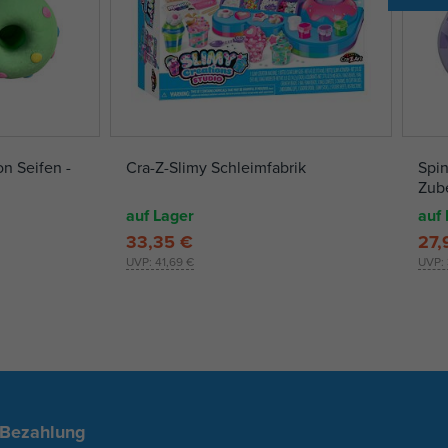
n Seifen -
Cra-Z-Slimy Schleimfabrik
Spin
Zub
auf Lager
auf 
33,35 €
27,
UVP:
41,69 €
UVP:
 Bezahlung