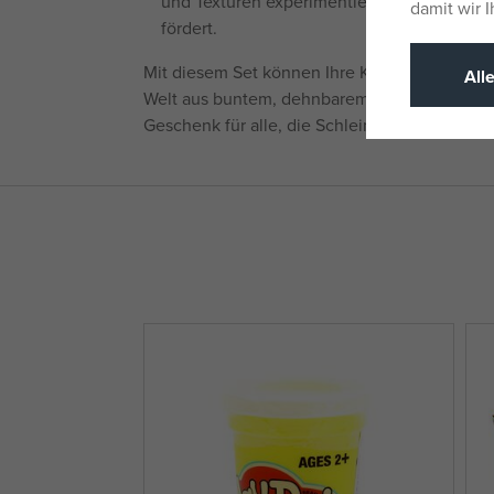
und Texturen experimentieren, was die Krea
damit wir 
fördert.
Mit diesem Set können Ihre Kinder ihrer Kreati
All
Welt aus buntem, dehnbarem Schleim freien Lau
Geschenk für alle, die Schleim und Süßigkeit