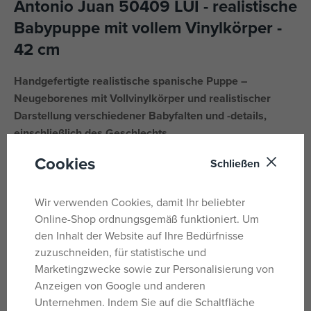
Antonio Juan 50409 LUI - realistische
Babypuppe mit vollem Vinylkörper -
42 cm
Handgefertigte realistische spanische Puppe –
Neugeborenes mit Vollvinylkörper und realistischer
Darstellung verschiedener Babyfalten und -details,
einschließlich des Geschlechts.
Cookies
Die Puppe besteht aus speziellem, weichem Vinyl und
Schließen
fühlt sich sehr angenehm an. Das Baby kann gebadet
werden, es ist jedoch darauf zu achten, dass die Wimpern
Wir verwenden Cookies, damit Ihr beliebter
nicht nass werden. Abgelöste Wimpern sind kein
Online-Shop ordnungsgemäß funktioniert. Um
Reklamationsgrund.
den Inhalt der Website auf Ihre Bedürfnisse
zuzuschneiden, für statistische und
Die Kleidung einiger Puppen wurde aus Bio-Baumwolle
Marketingzwecke sowie zur Personalisierung von
hergestellt, was eine Herstellung aus handgepflückter,
Anzeigen von Google und anderen
ökologisch angebauter Baumwolle ohne chemische
Unternehmen. Indem Sie auf die Schaltfläche
Behandlung garantiert.