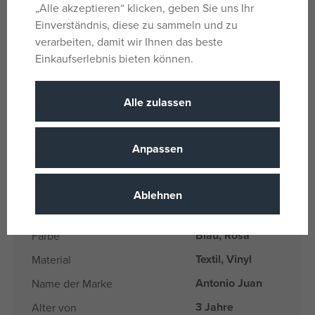
„Alle akzeptieren“ klicken, geben Sie uns Ihr
Das Unternehmen Antonio Juan legt großen Wert auf
Einverständnis, diese zu sammeln und zu
Ökologie und ist daher das erste Unternehmen in dieser
verarbeiten, damit wir Ihnen das beste
Branche, das die oben genannte Baumwolle verwendet.
Einkaufserlebnis bieten können.
Größe 42 cm.
Verpackt in einer Geschenkbox.
Alle zulassen
Altersempfehlung ab 3 Jahren.
Anpassen
Parameter
Ablehnen
Für Mädchen
Geschlecht
Blau, Rosa
Farbe
Textil, Vinyl
Material
Antonio Juan
Name der Marke
3 Jahre
Alter von