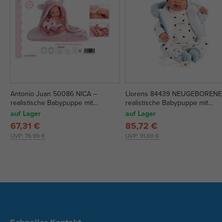
Antonio Juan 50086 NICA –
Llorens 84439 NEUGEBORENE
realistische Babypuppe mit
realistische Babypuppe mit
Vollvinylkörper – 42 cm
Geräuschen und weichem
auf Lager
auf Lager
Stoffkörper - 44 cm
67,31 €
85,72 €
UVP:
76,99 €
UVP:
91,69 €