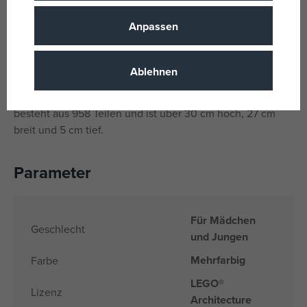
LEGO® ARCHITECTURE BAUSET – Dieses LEGO
Architecture Ausstellungsmodell ist Teil eines
Anpassen
hochwertigen Bausets für Erwachsene (separat erhältlich),
die gerne kreativ arbeiten.
Ablehnen
ABMESSUNGEN – Diese künstlerische Darstellung der
Pariser Skyline fördert Kreativität und Entspannung. Sie
besteht aus 958 Teilen und ist über 30 cm hoch, 27 cm
breit und 5 cm tief.
Parameter
Für Mädchen
Geschlecht
und Jungen
Mehrfarbig
Farbe
LEGO®
Lizenz
Architecture