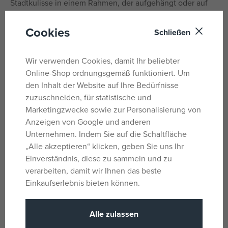
Stadtkulisse in einem Rahmen, der aufgehängt oder auf
ein Regal gestellt werden kann.
Cookies
Schließen
BAUEN UND PRÄSENTIEREN SIE EIN MODELL –
Entspannen Sie sich beim Bau eines gerahmten
Kunstwerks für Erwachsene, befestigen Sie den
Wir verwenden Cookies, damit Ihr beliebter
dekorierten „Stadt der Liebe“-Stein an der Vorderseite und
Online-Shop ordnungsgemäß funktioniert. Um
stellen Sie das Modell zu Hause oder im Büro aus.
den Inhalt der Website auf Ihre Bedürfnisse
zuzuschneiden, für statistische und
GESCHENKTIPP FÜR ERWACHSENE – Das aufwendige
Marketingzwecke sowie zur Personalisierung von
Architektur-Bauset ist ideal für Liebhaber von Reisen,
Anzeigen von Google und anderen
Geschichte, Paris und LEGO®-Sammlerstücken und eignet
Unternehmen. Indem Sie auf die Schaltfläche
sich hervorragend als Geburtstags- oder
„Alle akzeptieren“ klicken, geben Sie uns Ihr
Weihnachtsgeschenk.
Einverständnis, diese zu sammeln und zu
verarbeiten, damit wir Ihnen das beste
SAMMLE MODELLE – Mit der LEGO® Builder App kannst
Einkaufserlebnis bieten können.
du Modelle anhand von 3D-Anleitungen bauen, deinen
Fortschritt verfolgen und alle deine Sets in der App
speichern.
Alle zulassen